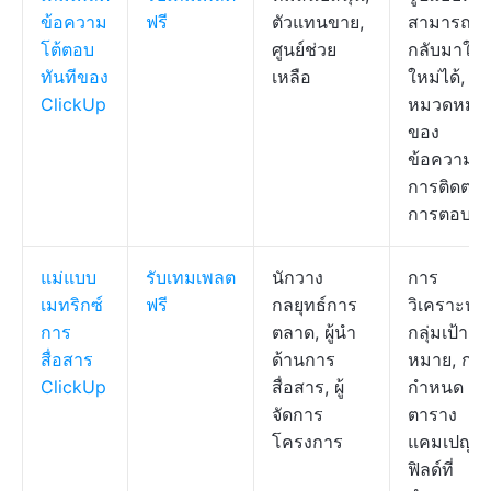
ข้อความ
ฟรี
ตัวแทนขาย,
สามารถน
โต้ตอบ
ศูนย์ช่วย
กลับมาใช้
ทันทีของ
เหลือ
ใหม่ได้,
ClickUp
หมวดหมู่
ของ
ข้อความ,
การติดตา
การตอบกล
แม่แบบ
รับเทมเพลต
นักวาง
การ
เมทริกซ์
ฟรี
กลยุทธ์การ
วิเคราะห์
การ
ตลาด, ผู้นำ
กลุ่มเป้า
สื่อสาร
ด้านการ
หมาย, กา
ClickUp
สื่อสาร, ผู้
กำหนด
จัดการ
ตาราง
โครงการ
แคมเปญ,
ฟิลด์ที่