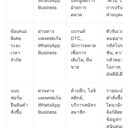
WhatsApp
และผู้จัดการ
วิดีโอ, CT
Business
ฝ่ายการ
การปรับแต
ตลาด
ส่วนบุคคล
ข้อเสนอ
ผ่านทาง
แบรนด์
ตัวจับเวลา
พิเศษ
แพลตฟอร์ม
DTC,
หมดอายุ,
ระยะ
WhatsApp
นักการตลาด
รหัสโปรโ
เวลา
Business
เพื่อการ
ชั่น, ความ
จำกัด
เติบโต, ทีม
กลัวพลาด
ขาย
โอกาส, สื่
มัลติมีเดีย
แบบ
ผ่านทาง
ค้าปลีก, โลจิ
รายละเอีย
ฟอร์ม
แพลตฟอร์ม
สติกส์,
คำสั่งซื้อแ
ยืนยันคำ
WhatsApp
บริการสมัคร
ไดนามิก,
สั่งซื้อ
Business
สมาชิก
ลิงก์ติดตาม
ข้อมูลการ
สนับสนุน