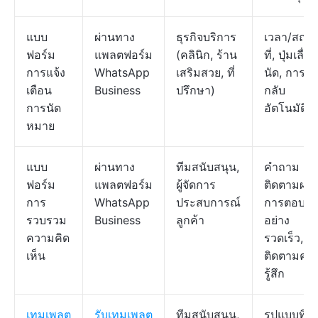
แบบ
ผ่านทาง
ธุรกิจบริการ
เวลา/สถา
ฟอร์ม
แพลตฟอร์ม
(คลินิก, ร้าน
ที่, ปุ่มเลื่อ
การแจ้ง
WhatsApp
เสริมสวย, ที่
นัด, การต
เตือน
Business
ปรึกษา)
กลับ
การนัด
อัตโนมัติ
หมาย
แบบ
ผ่านทาง
ทีมสนับสนุน,
คำถาม
ฟอร์ม
แพลตฟอร์ม
ผู้จัดการ
ติดตามผล,
การ
WhatsApp
ประสบการณ์
การตอบกล
รวบรวม
Business
ลูกค้า
อย่าง
ความคิด
รวดเร็ว, ก
เห็น
ติดตามคว
รู้สึก
เทมเพลต
รับเทมเพลต
ทีมสนับสนุน,
รูปแบบที่