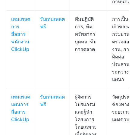
กำหนดเอง
เทมเพลต
รับเทมเพลต
ทีมปฏิบัติ
การเป็น
การ
ฟรี
การ, ทีม
เจ้าของงา
สื่อสาร
ทรัพยากร
กระบวนก
พนักงาน
บุคคล, ทีม
ตรวจสอบ
ClickUp
การตลาด
งาน, การ
ติดต่อ
ประสานง
ระหว่าง
แผนก
เทมเพลต
รับเทมเพลต
ผู้จัดการ
วัตถุประสง
แผนการ
ฟรี
โปรแกรม
ช่องทาง,
สื่อสาร
และผู้นำ
ระยะเวลา,
ClickUp
โครงการ
แผงควบคุ
โดยเฉพาะ
เมื่อจัดการ