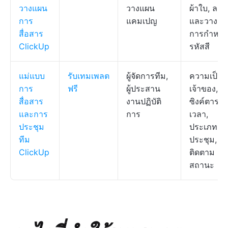
วางแผน
วางแผน
ผ้าใบ, ลาก
การ
แคมเปญ
และวาง,
สื่อสาร
การกำหน
ClickUp
รหัสสี
แม่แบบ
รับเทมเพลต
ผู้จัดการทีม,
ความเป็น
การ
ฟรี
ผู้ประสาน
เจ้าของ, ก
สื่อสาร
งานปฏิบัติ
ซิงค์ตาราง
และการ
การ
เวลา,
ประชุม
ประเภทกา
ทีม
ประชุม, ก
ClickUp
ติดตาม
สถานะ