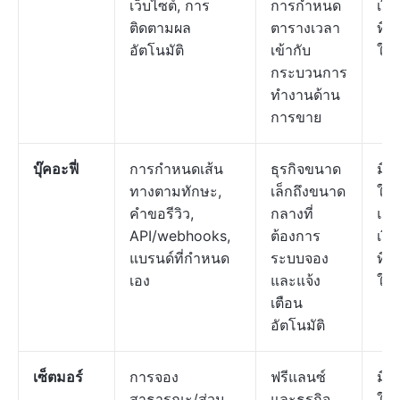
เว็บไซต์, การ
การกำหนด
เงิน
ติดตามผล
ตารางเวลา
ที่ 
อัตโนมัติ
เข้ากับ
ใช้
กระบวนการ
ทำงานด้าน
การขาย
บุ๊คอะฟี่
การกำหนดเส้น
ธุรกิจขนาด
มีแ
ทางตามทักษะ,
เล็กถึงขนาด
ให้
คำขอรีวิว,
กลางที่
แผ
API/webhooks,
ต้องการ
เงิน
แบรนด์ที่กำหนด
ระบบจอง
ที่ $
เอง
และแจ้ง
ใช้
เตือน
อัตโนมัติ
เซ็ตมอร์
การจอง
ฟรีแลนซ์
มีแ
สาธารณะ/ส่วน
และธุรกิจ
ให้