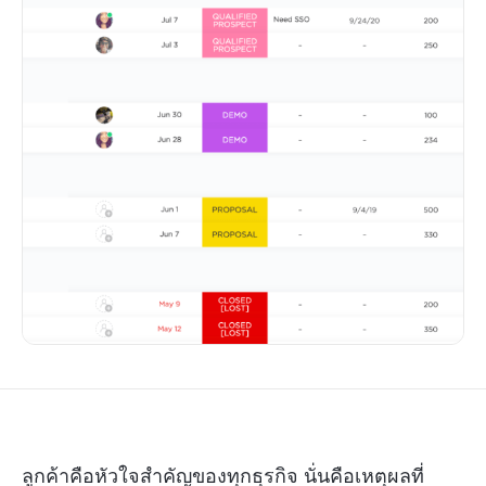
ลูกค้าคือหัวใจสำคัญของทุกธุรกิจ นั่นคือเหตุผลที่