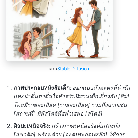
ผ่าน
Stable Diffusion
ภาพประกอบหนังสือเด็ก:
ออกแบบตัวละครที่น่ารัก
และน่าตื่นตาตื่นใจสำหรับนิทานเด็กเกี่ยวกับ [ธีม]
โดยมีรายละเอียด [รายละเอียด] รวมถึงฉากเช่น
[สถานที่] ที่มีสไตล์ที่สม่ำเสมอ [สไตล์]
ศิลปะเหนือจริง:
สร้างภาพเหนือจริงที่แสดงถึง
[แนวคิด] พร้อมด้วย [องค์ประกอบหลัก] ใช้การ