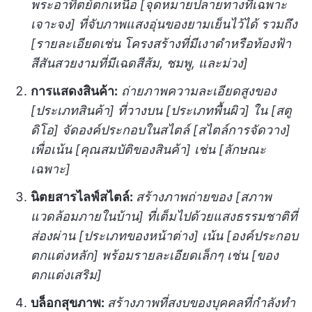
พระอาทิตย์ตกเหนือ [จุดหมายปลายทางที่เฉพาะ
เจาะจง] ที่จับภาพแสงอุ่นของยามเย็นไว้ได้ รวมถึง
[รายละเอียดเช่น โครงสร้างที่มีเงาดำหรือท้องฟ้า
สีสันสวยงามที่มีเฉดสีส้ม, ชมพู, และม่วง]
การแสดงสินค้า:
ถ่ายภาพความละเอียดสูงของ
[ประเภทสินค้า] ที่วางบน [ประเภทพื้นผิว] ใน [สตู
ดิโอ] จัดองค์ประกอบในสไตล์ [สไตล์การจัดวาง]
เพื่อเน้น [คุณสมบัติของสินค้า] เช่น [ลักษณะ
เฉพาะ]
นิตยสารไลฟ์สไตล์:
สร้างภาพถ่ายของ [สภาพ
แวดล้อมภายในบ้าน] ที่เต็มไปด้วยแสงธรรมชาติที่
ส่องผ่าน [ประเภทของหน้าต่าง] เน้น [องค์ประกอบ
ตกแต่งหลัก] พร้อมรายละเอียดเล็กๆ เช่น [ของ
ตกแต่งเสริม]
บล็อกสุขภาพ:
สร้างภาพที่สงบของบุคคลที่กำลังทำ