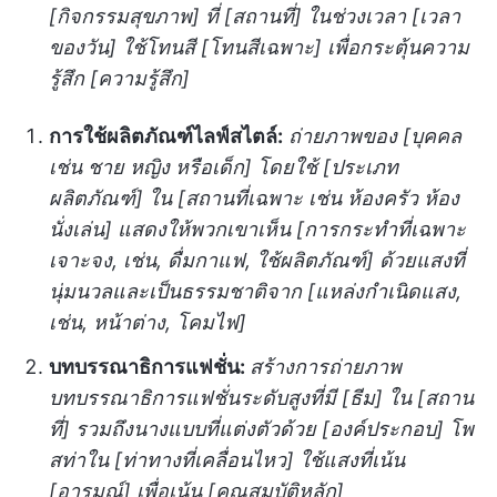
[กิจกรรมสุขภาพ] ที่ [สถานที่] ในช่วงเวลา [เวลา
ของวัน] ใช้โทนสี [โทนสีเฉพาะ] เพื่อกระตุ้นความ
รู้สึก [ความรู้สึก]
การใช้ผลิตภัณฑ์ไลฟ์สไตล์:
ถ่ายภาพของ [บุคคล
เช่น ชาย หญิง หรือเด็ก] โดยใช้ [ประเภท
ผลิตภัณฑ์] ใน [สถานที่เฉพาะ เช่น ห้องครัว ห้อง
นั่งเล่น] แสดงให้พวกเขาเห็น [การกระทำที่เฉพาะ
เจาะจง, เช่น, ดื่มกาแฟ, ใช้ผลิตภัณฑ์] ด้วยแสงที่
นุ่มนวลและเป็นธรรมชาติจาก [แหล่งกำเนิดแสง,
เช่น, หน้าต่าง, โคมไฟ]
บทบรรณาธิการแฟชั่น:
สร้างการถ่ายภาพ
บทบรรณาธิการแฟชั่นระดับสูงที่มี [ธีม] ใน [สถาน
ที่] รวมถึงนางแบบที่แต่งตัวด้วย [องค์ประกอบ] โพ
สท่าใน [ท่าทางที่เคลื่อนไหว] ใช้แสงที่เน้น
[อารมณ์] เพื่อเน้น [คุณสมบัติหลัก]