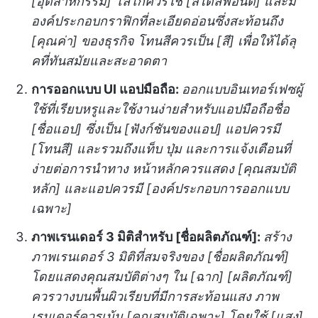
[อุตสาหกรรม] โลโก้ควรใช้ [สไตล์ฟอนต์] และมี
องค์ประกอบกราฟิกที่ละเอียดอ่อนซึ่งสะท้อนถึง
[คุณค่า] ของธุรกิจ โทนสีควรเป็น [สี] เพื่อให้ได้ลุ
คที่ทันสมัยและสะอาดตา
การออกแบบ UI แอปมือถือ:
ออกแบบอินเทอร์เฟซผู้
ใช้ที่เรียบหรูและใช้งานง่ายสำหรับแอปมือถือชื่อ
[ชื่อแอป] ซึ่งเป็น [ฟังก์ชันของแอป] แอปควรมี
[โทนสี] และรวมถึงแท็บ ปุ่ม และการแจ้งเตือนที่
ง่ายต่อการนำทาง หน้าหลักควรแสดง [คุณสมบัติ
หลัก] และแอปควรมี [องค์ประกอบการออกแบบ
เฉพาะ]
ภาพเรนเดอร์ 3 มิติสำหรับ [ชื่อผลิตภัณฑ์]:
สร้าง
ภาพเรนเดอร์ 3 มิติที่สมจริงของ [ชื่อผลิตภัณฑ์]
โดยแสดงคุณสมบัติต่างๆ ใน [ฉาก] [ผลิตภัณฑ์]
ควรวางบนพื้นผิวเรียบที่มีการสะท้อนแสง ภาพ
เรนเดอร์ควรเน้น [คุณสมบัติเฉพาะ] โดยใช้ [แสง]