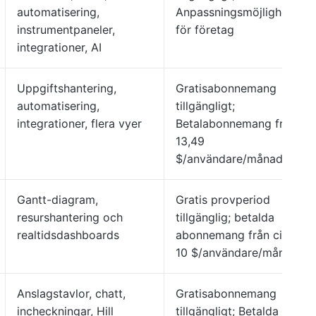
automatisering,
Anpassningsmöjligheter
instrumentpaneler,
för företag
integrationer, AI
Uppgiftshantering,
Gratisabonnemang
automatisering,
tillgängligt;
integrationer, flera vyer
Betalabonnemang från
13,49
$/användare/månad
Gantt-diagram,
Gratis provperiod
resurshantering och
tillgänglig; betalda
realtidsdashboards
abonnemang från cirka
10 $/användare/månad
Anslagstavlor, chatt,
Gratisabonnemang
incheckningar, Hill
tillgängligt; Betalda