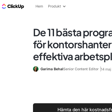
ClickUp-bloggen
Hem
Produkt
De 11 bästa prog
för kontorshanter
effektiva arbetsp
Garima Behal
Senior Content Editor
14 maj
Hämta den här kostnadsfri