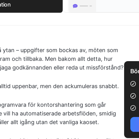
ation
på ytan – uppgifter som bockas av, möten som
ram och tillbaka. Men bakom allt detta, hur
ler, jaga godkännanden eller reda ut missförstånd?
Bör
e alltid uppenbar, men den ackumuleras snabbt.
programvara för kontorshantering som går
 vill ha automatiserade arbetsflöden, smidig
er allt igång utan det vanliga kaoset.