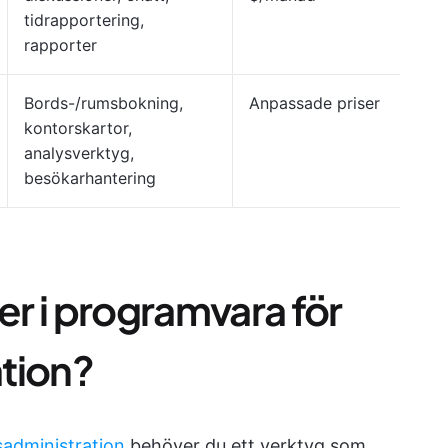
tidrapportering,
rapporter
Bords-/rumsbokning,
Anpassade priser
kontorskartor,
analysverktyg,
besökarhantering
er i programvara för
tion?
sadministration
behöver du ett verktyg som