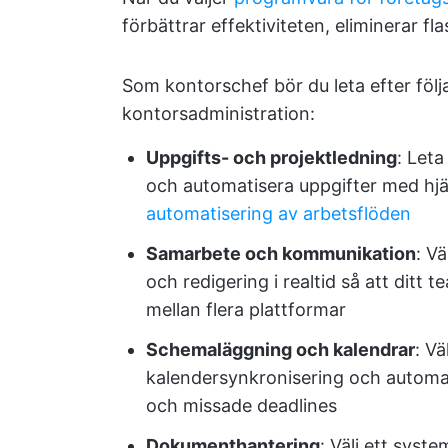
förbättrar effektiviteten, eliminerar fl
Som kontorschef bör du leta efter fö
kontorsadministration:
Uppgifts- och projektledning
: Leta
och automatisera uppgifter med hj
automatisering av arbetsflöden
Samarbete och kommunikation
: V
och redigering i realtid så att ditt
mellan flera plattformar
Schemaläggning och kalendrar
: V
kalendersynkronisering och automat
och missade deadlines
Dokumenthantering
: Välj ett syst