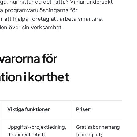
ga, hur hittar du det rätta? Vi har undersökt
ta programvarulösningarna för
 att hjälpa företag att arbeta smartare,
len över sin verksamhet.
arorna för
ion i korthet
Viktiga funktioner
Priser
*
Uppgifts-/projektledning,
Gratisabonnemang
dokument, chatt,
tillgängligt;