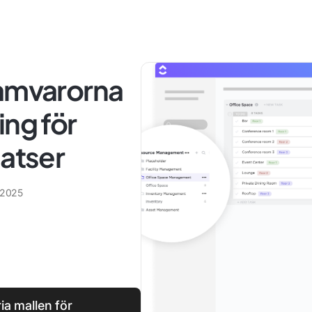
ramvarorna
ing för
latser
 2025
a mallen för