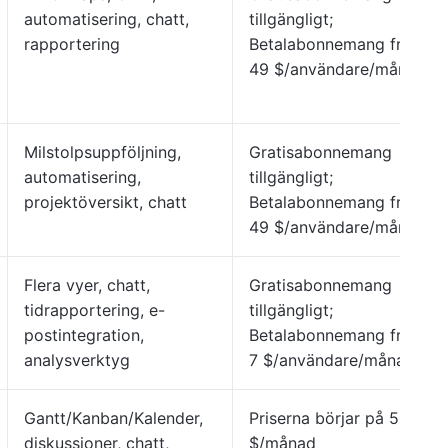
automatisering, chatt,
tillgängligt;
rapportering
Betalabonnemang från
49 $/användare/månad
Milstolpsuppföljning,
Gratisabonnemang
automatisering,
tillgängligt;
projektöversikt, chatt
Betalabonnemang från
49 $/användare/månad
Flera vyer, chatt,
Gratisabonnemang
tidrapportering, e-
tillgängligt;
postintegration,
Betalabonnemang från
analysverktyg
7 $/användare/månad
Gantt/Kanban/Kalender,
Priserna börjar på 50
diskussioner, chatt,
$/månad