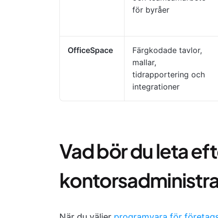
för byråer
OfficeSpace
Färgkodade tavlor,
mallar,
tidrapportering och
integrationer
Vad bör du leta eft
kontorsadministra
När du väljer
programvara för företag