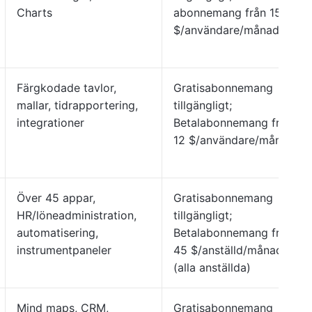
Charts
abonnemang från 15
$/användare/månad
Färgkodade tavlor,
Gratisabonnemang
mallar, tidrapportering,
tillgängligt;
integrationer
Betalabonnemang från
12 $/användare/månad
Över 45 appar,
Gratisabonnemang
HR/löneadministration,
tillgängligt;
automatisering,
Betalabonnemang från
instrumentpaneler
45 $/anställd/månad
(alla anställda)
Mind maps, CRM,
Gratisabonnemang