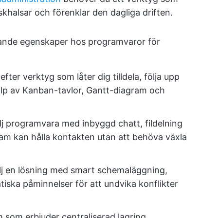
askhalsar och förenklar den dagliga driften.
ljande egenskaper hos programvaror för
 efter verktyg som låter dig tilldela, följa upp
älp av Kanban-tavlor, Gantt-diagram och
älj programvara med inbyggd chatt, fildelning
 team kan hålla kontakten utan att behöva växla
älj en lösning med smart schemaläggning,
iska påminnelser för att undvika konflikter
em som erbjuder centraliserad lagring,