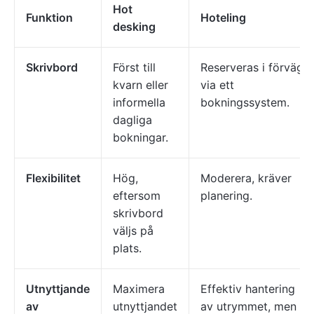
Hot
Funktion
Hoteling
desking
Skrivbord
Först till
Reserveras i förväg
kvarn eller
via ett
informella
bokningssystem.
dagliga
bokningar.
Flexibilitet
Hög,
Moderera, kräver
eftersom
planering.
skrivbord
väljs på
plats.
Utnyttjande
Maximera
Effektiv hantering
av
utnyttjandet
av utrymmet, men