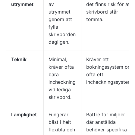
utrymmet
av
det finns risk för att
utrymmet
skrivbord står
genom att
tomma.
fylla
skrivborden
dagligen.
Teknik
Minimal,
Kräver ett
kräver ofta
bokningssystem och
bara
ofta ett
incheckning
incheckningssystem.
vid lediga
skrivbord.
Lämplighet
Fungerar
Bättre för miljöer
bäst i helt
där anställda
flexibla och
behöver specifika