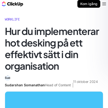
ClickUp-bloggen
Kom igång
Ope
WORKLIFE
Hur du implementerar
hot desking på ett
effektivt sätt i din
organisation
11 oktober 2024
Sudarshan Somanathan
Head of Content