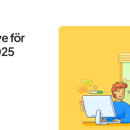
ve för
025