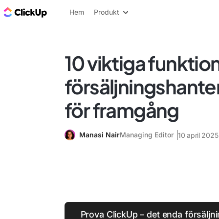
ClickUp-bloggen
Hem
Produkt
10 viktiga funktion
försäljningshant
för framgång
Manasi Nair
Managing Editor
10 april 2025
Prova ClickUp – det enda försälj