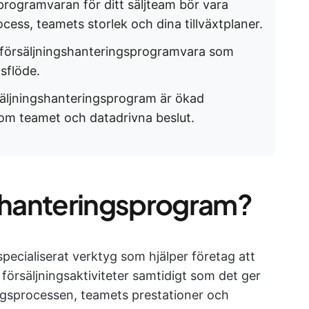
programvaran för ditt säljteam bör vara
cess, teamets storlek och dina tillväxtplaner.
försäljningshanteringsprogramvara som
tsflöde.
säljningshanteringsprogram är ökad
nom teamet och datadrivna beslut.
gshanteringsprogram?
pecialiserat verktyg som hjälper företag att
försäljningsaktiviteter samtidigt som det ger
ngsprocessen, teamets prestationer och