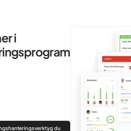
er i
eringsprogram
ningshanteringsverktyg du