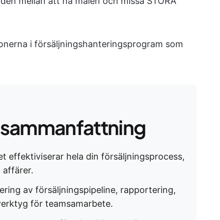
naden mellan att nå målen och missa STORA
ionerna i försäljningshanteringsprogram som
 sammanfattning
effektiviserar hela din försäljningsprocess,
 affärer.
ering av försäljningspipeline, rapportering,
verktyg för teamsamarbete.