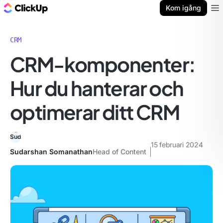
ClickUp-bloggen
Kom igång
Ope
CRM
CRM-komponenter:
Hur du hanterar och
optimerar ditt CRM
15 februari 2024
Sudarshan Somanathan
Head of Content