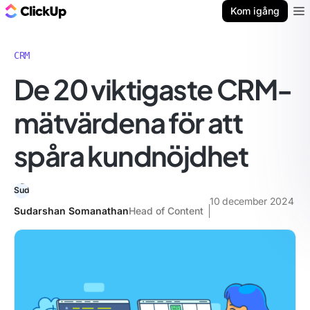
ClickUp-bloggen
Kom igång
Ope
CRM
De 20 viktigaste CRM-
mätvärdena för att
spåra kundnöjdhet
10 december 2024
Sudarshan Somanathan
Head of Content