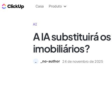
ClickUp Blogue
Casa
Produto
AI
A IA substituirá o
imobiliários?
_no-author
24 de novembro de 2025
_