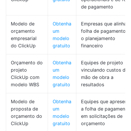
de pagamento
Modelo de
Obtenha
Empresas que alinham
orçamento
um
folha de pagamento 
empresarial
modelo
o planejamento
do ClickUp
gratuito
financeiro
Orçamento do
Obtenha
Equipes de projeto
projeto
um
vinculando custos de
ClickUp com
modelo
mão de obra a
modelo WBS
gratuito
resultados
Modelo de
Obtenha
Equipes que apresent
proposta de
um
a folha de pagamento
orçamento do
modelo
em solicitações de
ClickUp
gratuito
orçamento