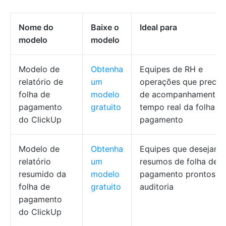
Nome do
Baixe o
Ideal para
modelo
modelo
Modelo de
Obtenha
Equipes de RH e
relatório de
um
operações que precis
folha de
modelo
de acompanhamento 
pagamento
gratuito
tempo real da folha d
do ClickUp
pagamento
Modelo de
Obtenha
Equipes que desejam
relatório
um
resumos de folha de
resumido da
modelo
pagamento prontos p
folha de
gratuito
auditoria
pagamento
do ClickUp