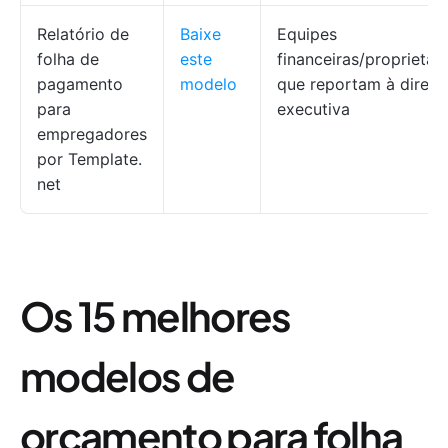
Relatório de
Baixe
Equipes
folha de
este
financeiras/proprietár
pagamento
modelo
que reportam à direto
para
executiva
empregadores
por
Template.
net
Os 15 melhores
modelos de
orçamento para folha