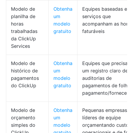
Modelo de
Obtenha
Equipes baseadas em
planilha de
um
serviços que
horas
modelo
acompanham as horas
trabalhadas
gratuito
faturáveis
da ClickUp
Services
Modelo de
Obtenha
Equipes que precisam
histórico de
um
um registro claro de
pagamentos
modelo
auditorias de
do ClickUp
gratuito
pagamentos de folha 
pagamento/fornecedo
Modelo de
Obtenha
Pequenas empresas e
orçamento
um
líderes de equipe
simples do
modelo
orçamentando custos
ClickUp
gratuito
operacionais e de folh