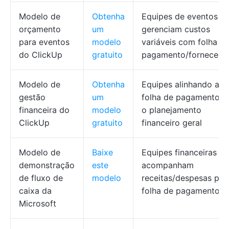
Modelo de
Obtenha
Equipes de eventos q
orçamento
um
gerenciam custos
para eventos
modelo
variáveis com folha d
do ClickUp
gratuito
pagamento/fornecedo
Modelo de
Obtenha
Equipes alinhando a
gestão
um
folha de pagamento 
financeira do
modelo
o planejamento
ClickUp
gratuito
financeiro geral
Modelo de
Baixe
Equipes financeiras q
demonstração
este
acompanham
de fluxo de
modelo
receitas/despesas par
caixa da
folha de pagamento
Microsoft