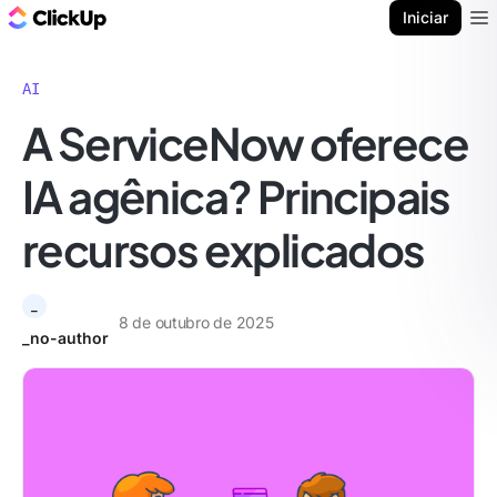
ClickUp Blogue
Iniciar
Ope
AI
A ServiceNow oferece
IA agênica? Principais
recursos explicados
_
8 de outubro de 2025
_no-author