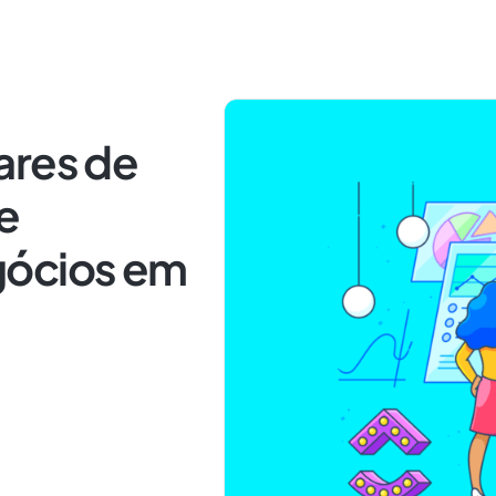
ares de
e
gócios em