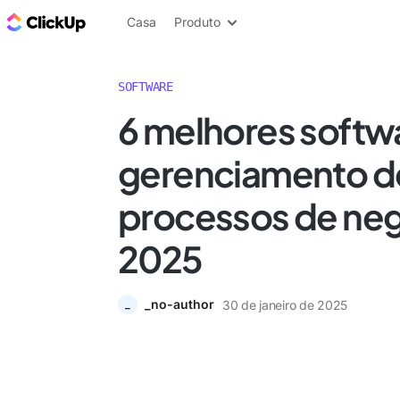
ClickUp Blogue
Casa
Produto
SOFTWARE
6 melhores softw
gerenciamento d
processos de ne
2025
_no-author
30 de janeiro de 2025
_