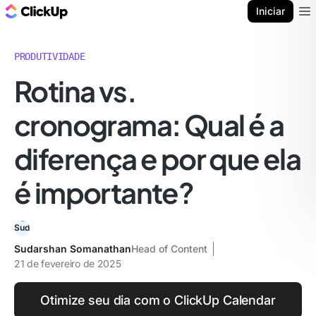
ClickUp Blogue
Iniciar
Ope
PRODUTIVIDADE
Rotina vs.
cronograma: Qual é a
diferença e por que ela
é importante?
Sudarshan Somanathan
Head of Content
21 de fevereiro de 2025
Otimize seu dia com o ClickUp Calendar