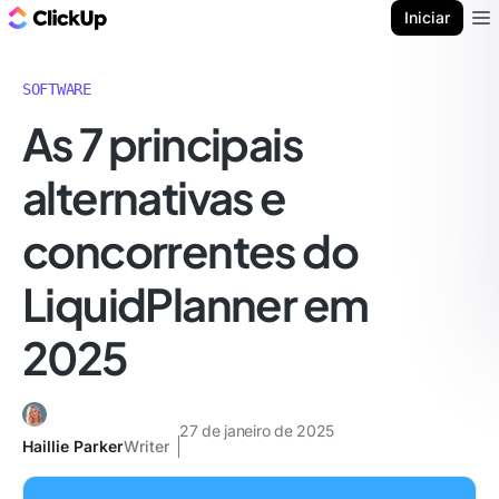
ClickUp Blogue
Iniciar
Ope
SOFTWARE
As 7 principais
alternativas e
concorrentes do
LiquidPlanner em
2025
27 de janeiro de 2025
Haillie Parker
Writer