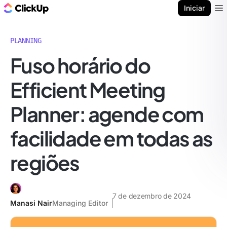
ClickUp Blogue
Iniciar
Ope
PLANNING
Fuso horário do
Efficient Meeting
Planner: agende com
facilidade em todas as
regiões
7 de dezembro de 2024
Manasi Nair
Managing Editor