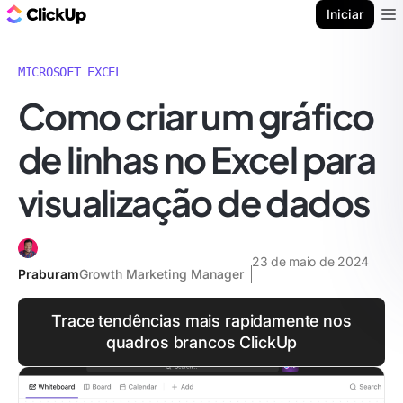
ClickUp Blogue
Iniciar
Ope
MICROSOFT EXCEL
Como criar um gráfico
de linhas no Excel para
visualização de dados
23 de maio de 2024
Praburam
Growth Marketing Manager
Trace tendências mais rapidamente nos
quadros brancos ClickUp