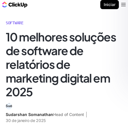
ClickUp Blogue
Iniciar
Ope
SOFTWARE
10 melhores soluções
de software de
relatórios de
marketing digital em
2025
Sudarshan Somanathan
Head of Content
30 de janeiro de 2025