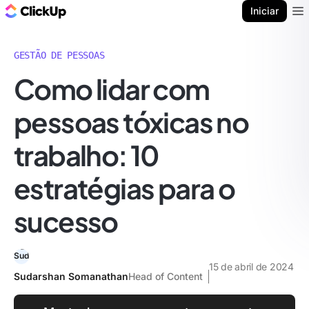
ClickUp Blogue
Iniciar
Ope
GESTÃO DE PESSOAS
Como lidar com
pessoas tóxicas no
trabalho: 10
estratégias para o
sucesso
15 de abril de 2024
Sudarshan Somanathan
Head of Content