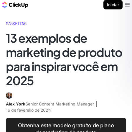
ClickUp Blogue
Iniciar
Ope
MARKETING
13 exemplos de
marketing de produto
para inspirar você em
2025
Alex York
Senior Content Marketing Manager
16 de fevereiro de 2024
Obtenha este modelo gratuito de plano