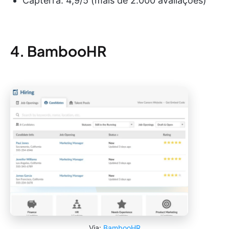
Capterra: 4,9/5 (mais de 2.000 avaliações)
4. BambooHR
Via:
BambooHR