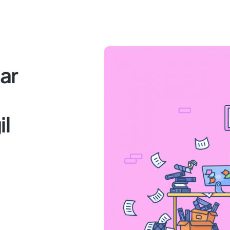
ar
il