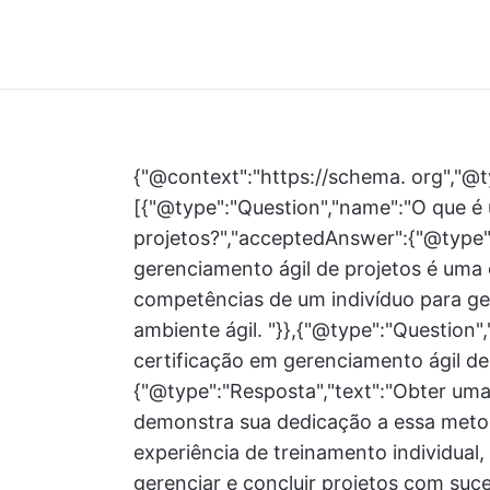
{"@context":"https://schema. org","@t
[{"@type":"Question","name":"O que é
projetos?","acceptedAnswer":{"@type"
gerenciamento ágil de projetos é uma 
competências de um indivíduo para ge
ambiente ágil. "}},{"@type":"Question
certificação em gerenciamento ágil de 
{"@type":"Resposta","text":"Obter uma
demonstra sua dedicação a essa metod
experiência de treinamento individual,
gerenciar e concluir projetos com suce