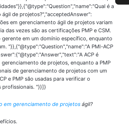
dades"}},{"@type":"Question","name":"Qual é a
 ágil de projetos?","acceptedAnswer":
ações em gerenciamento ágil de projetos variam
ia das vezes são as certificações PMP e CSM.
 gerente em um domínio específico, enquanto
rum. "}},{"@type":"Question","name":"A PMI-ACP
swer":{"@type":"Answer","text":"A ACP é
 gerenciamento de projetos, enquanto a PMP
ionais de gerenciamento de projetos com um
CP e PMP são usadas para verificar o
rofissionais. "}}]}
ão em gerenciamento de projetos
ágil?
fícios.