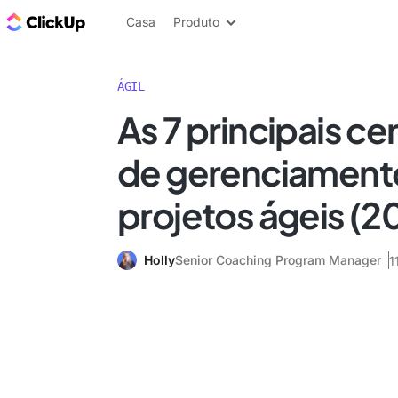
ClickUp Blogue
Casa
Produto
ÁGIL
As 7 principais ce
de gerenciament
projetos ágeis (2
Holly
Senior Coaching Program Manager
1