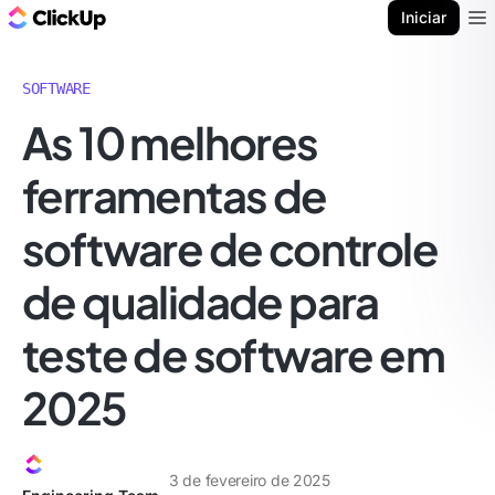
ClickUp Blogue
Iniciar
Ope
SOFTWARE
As 10 melhores
ferramentas de
software de controle
de qualidade para
teste de software em
2025
3 de fevereiro de 2025