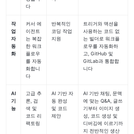
다
작
커서 에
반복적인
트리거와 액션을
업
이전트
코딩 작업
사용하는 코드 없
자
는 복잡
지원
는 빌더로 워크플
동
한 워크
로우를 자동화하
화
플로우
고, GitHub 및
를 자동
GitLab과 통합합
화합니
니다
다
AI
고급 추
AI 기반 자
AI 기반 채팅, 문맥
기
론, 검
동 완성
에 맞는 Q&A, 글쓰
능
색 및
및 코드
기부터 이미지 생
코드 리
제안
성, 코드 생성 및
팩토링
디버깅에 이르기까
지 전반적인 생산