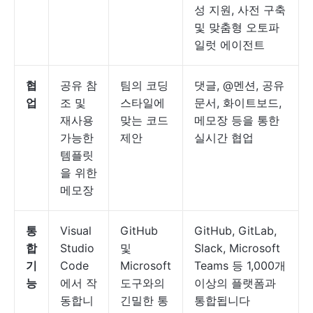
성 지원, 사전 구축
및 맞춤형 오토파
일럿 에이전트
협
공유 참
팀의 코딩
댓글, @멘션, 공유
업
조 및
스타일에
문서, 화이트보드,
재사용
맞는 코드
메모장 등을 통한
가능한
제안
실시간 협업
템플릿
을 위한
메모장
통
Visual
GitHub
GitHub, GitLab,
합
Studio
및
Slack, Microsoft
기
Code
Microsoft
Teams 등 1,000개
능
에서 작
도구와의
이상의 플랫폼과
동합니
긴밀한 통
통합됩니다