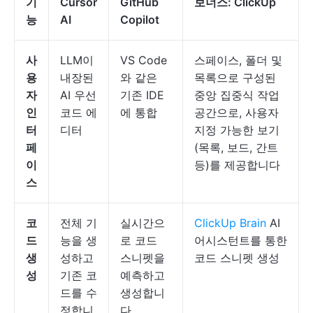
기
Cursor
GitHub
보너스:
ClickUp
능
AI
Copilot
사
LLM이
VS Code
스페이스, 폴더 및
용
내장된
와 같은
목록으로 구성된
자
AI 우선
기존 IDE
중앙 집중식 작업
인
코드 에
에 통합
공간으로, 사용자
터
디터
지정 가능한 보기
페
(목록, 보드, 간트
이
등)를 제공합니다
스
코
전체 기
실시간으
ClickUp Brain
AI
드
능을 생
로 코드
어시스턴트를 통한
생
성하고
스니펫을
코드 스니펫 생성
성
기존 코
예측하고
드를 수
생성합니
정합니
다