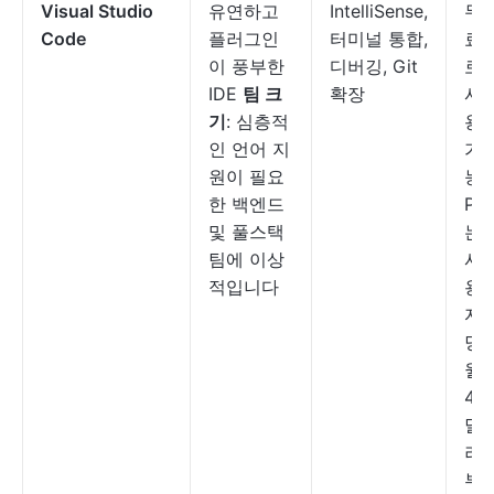
Visual Studio
유연하고
IntelliSense,
무
Code
플러그인
터미널 통합,
료
이 풍부한
디버깅, Git
로
IDE
팀 크
확장
사
기
: 심층적
용
인 언어 지
가
원이 필요
능,
한 백엔드
Pro
및 풀스택
는
팀에 이상
사
적입니다
용
자
당
월
45
달
러
부