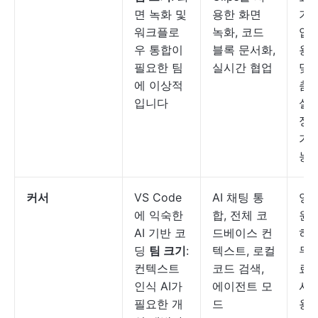
면 녹화 및
용한 화면
기
워크플로
녹화, 코드
업
우 통합이
블록 문서화,
용
필요한 팀
실시간 협업
맞
에 이상적
춤
입니다
설
정
가
능
커서
VS Code
AI 채팅 통
영
에 익숙한
합, 전체 코
원
AI 기반 코
드베이스 컨
히
딩
팀 크기
:
텍스트, 로컬
무
컨텍스트
코드 검색,
료,
인식 AI가
에이전트 모
사
필요한 개
드
용