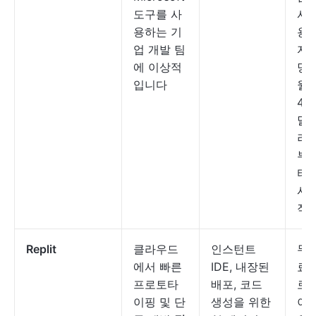
도구를 사
사
용하는 기
용
업 개발 팀
자
에 이상적
당
입니다
월
45
달
러
부
터
시
작
Replit
클라우드
인스턴트
무
에서 빠른
IDE, 내장된
료
프로토타
배포, 코드
로
이핑 및 단
생성을 위한
이