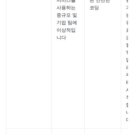
서비스를
된 안전한
용
사용하는
코딩
가
중규모 및
능,
기업 팀에
유
이상적입
료
니다
는
월
19
달
러
부
터
시
작
합
니
다