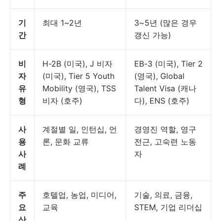
기
최대 1~2년
3~5년 (많은 경우
간
갱신 가능)
비
H-2B (미국), J 비자
EB-3 (미국), Tier 2
자
(미국), Tier 5 Youth
(영국), Global
유
Mobility (영국), TSS
Talent Visa (캐나
형
비자 (호주)
다), ENS (호주)
사
계절별 일, 인턴십, 언
경영진 역할, 영구
용
론, 문화 교류
전근, 고숙련 노동
사
자
례
주
호텔업, 농업, 미디어,
기술, 의료, 금융,
요
교육
STEM, 기업 리더십
산