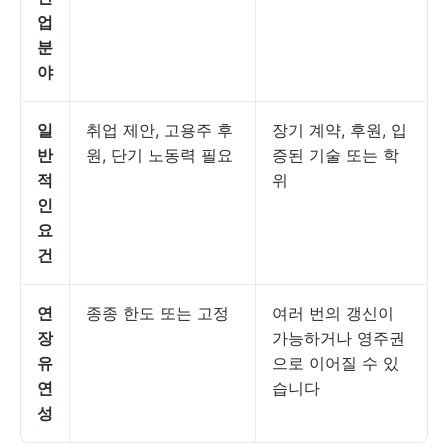
업
분
야
일
취업 제안, 고용주 후
장기 계약, 후원, 입
반
원, 단기 노동력 필요
증된 기술 또는 학
적
위
인
요
건
연
종종 한도 또는 고정
여러 번의 갱신이
장
가능하거나 영주권
유
으로 이어질 수 있
연
습니다
성