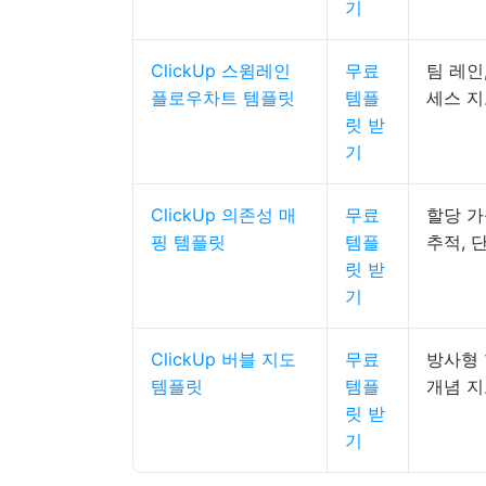
기
ClickUp 스윔레인
무료
팀 레인
플로우차트 템플릿
템플
세스 
릿 받
기
ClickUp 의존성 매
무료
할당 가
핑 템플릿
템플
추적, 
릿 받
기
ClickUp 버블 지도
무료
방사형 
템플릿
템플
개념 
릿 받
기