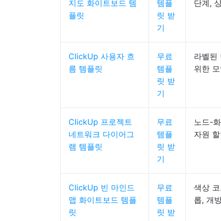
지도 화이트보드 템
템플
단계, 
플릿
릿 받
기
ClickUp 사용자 흐
무료
라벨된 
름 템플릿
템플
위한 모
릿 받
기
ClickUp 프로젝트
무료
노드-화
네트워크 다이어그
템플
자원 
램 템플릿
릿 받
기
ClickUp 빈 마인드
무료
색상 코
맵 화이트보드 템플
템플
롭, 개
릿
릿 받