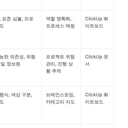
, 표준 심볼, 프로
역할 명확화,
ClickUp 화
지도
프로세스 매핑
이트보드
능한 의존성, 위험
프로젝트 위험
ClickUp 문
단일 정보원
관리, 진행 상
서
황 추적
형식, 색상 구분,
브레인스토밍,
ClickUp 화
지도
카테고리 지도
이트보드