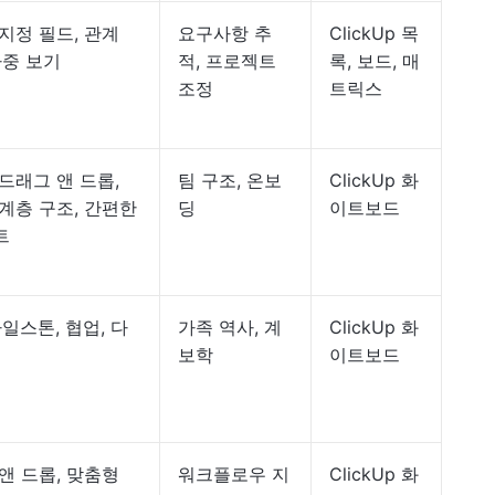
지정 필드, 관계
요구사항 추
ClickUp 목
다중 보기
적, 프로젝트
록, 보드, 매
조정
트릭스
드래그 앤 드롭,
팀 구조, 온보
ClickUp 화
계층 구조, 간편한
딩
이트보드
트
마일스톤, 협업, 다
가족 역사, 계
ClickUp 화
보학
이트보드
앤 드롭, 맞춤형
워크플로우 지
ClickUp 화