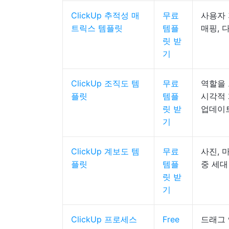
ClickUp 추적성 매
무료
사용자 
트릭스 템플릿
템플
매핑, 
릿 받
기
ClickUp 조직도 템
무료
역할을 
플릿
템플
시각적 
릿 받
업데이
기
ClickUp 계보도 템
무료
사진, 
플릿
템플
중 세대
릿 받
기
ClickUp 프로세스
Free
드래그 