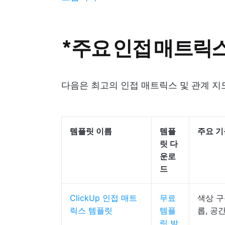
*주요 인접 매트릭
다음은 최고의 인접 매트릭스 및 관계 지
템플릿 이름
템플
주요 기
릿 다
운로
드
ClickUp 인접 매트
무료
색상 구
릭스 템플릿
템플
롭, 공
릿 받