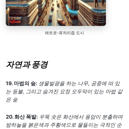
레트로-퓨처리즘 도시
자연과 풍경
19. 마법의 숲:
생물발광을 하는 나무, 공중에 떠 있
는 등불, 그리고 숨겨진 요정 오두막이 있는 마법 같
은 숲
20. 화산 폭발:
우뚝 솟은 화산에서 용암이 분출하며
밤하늘을 붉은색과 주황색으로 물들이는 극적인 순