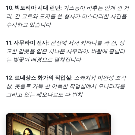
10. 빅토리아 시대 런던:
가스등이 비추는 안개 낀 거
리, 긴 코트와 모자를 쓴 형사가 미스터리한 사건을
수사하고 있습니다
11. 사무라이 전사:
전장에 서서 카타나를 꽉 쥔, 정
교한 갑옷을 입은 사나운 사무라이. 바람에 흩날리
는 벚꽃이 배경으로 펼쳐집니다
12. 르네상스 화가의 작업실:
스케치와 미완성 조각
상, 촛불로 가득 찬 어둑한 작업실에서 모나리자를
그리고 있는 레오나르도 다 빈치