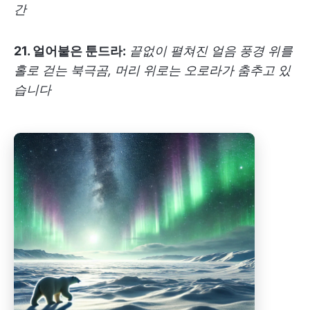
간
21. 얼어붙은 툰드라:
끝없이 펼쳐진 얼음 풍경 위를
홀로 걷는 북극곰, 머리 위로는 오로라가 춤추고 있
습니다