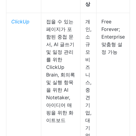
상
ClickUp
접을 수 있는
개
Free
페이지가 포
인,
Forever;
함된 중첩 문
소
Enterprise
서, AI 글쓰기
규
맞춤형 설
및 일정 관리
모
정 가능
를 위한
비
ClickUp
즈
Brain, 회의록
니
및 실행 항목
스,
을 위한 AI
중
Notetaker,
견
아이디어 매
기
핑을 위한 화
업,
이트보드
대
기
업