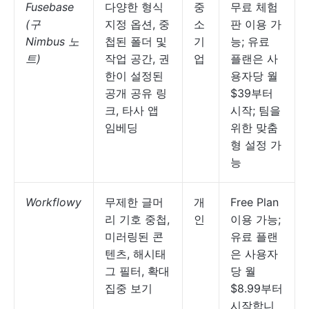
Fusebase
다양한 형식
중
무료 체험
(구
지정 옵션, 중
소
판 이용 가
Nimbus 노
첩된 폴더 및
기
능; 유료
트)
작업 공간, 권
업
플랜은 사
한이 설정된
용자당 월
공개 공유 링
$39부터
크, 타사 앱
시작; 팀을
임베딩
위한 맞춤
형 설정 가
능
Workflowy
무제한 글머
개
Free Plan
리 기호 중첩,
인
이용 가능;
미러링된 콘
유료 플랜
텐츠, 해시태
은 사용자
그 필터, 확대
당 월
집중 보기
$8.99부터
시작합니