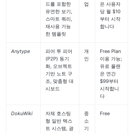
드를 포함한
업
은 사용자
유연한 보기,
당 월 $10
스마트 쿼리,
부터 시작
재사용 가능
합니다
한 템플릿
Anytype
피어 투 피어
개
Free Plan
(P2P) 동기
인
이용 가능;
화, 오브젝트
유료 플랜
기반 노트 구
은 연간
조, 맞춤형 대
$99부터
시보드
시작합니
다
DokuWiki
자체 호스팅
중
Free
형 일반 텍스
소
트 시스템, 광
기