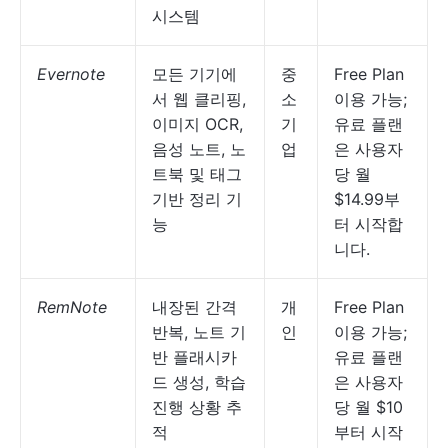
시스템
Evernote
모든 기기에
중
Free Plan
서 웹 클리핑,
소
이용 가능;
이미지 OCR,
기
유료 플랜
음성 노트, 노
업
은 사용자
트북 및 태그
당 월
기반 정리 기
$14.99부
능
터 시작합
니다.
RemNote
내장된 간격
개
Free Plan
반복, 노트 기
인
이용 가능;
반 플래시카
유료 플랜
드 생성, 학습
은 사용자
진행 상황 추
당 월 $10
적
부터 시작