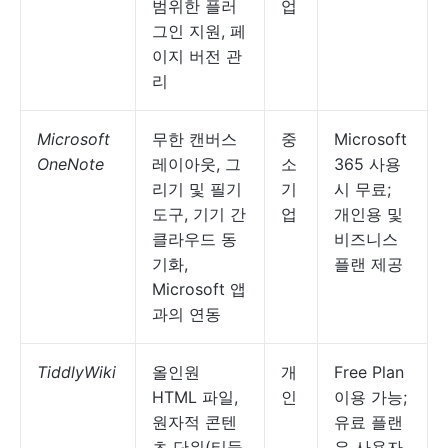
범위한 플러
업
그인 지원, 페
이지 버전 관
리
Microsoft
무한 캔버스
중
Microsoft
OneNote
레이아웃, 그
소
365 사용
리기 및 필기
기
시 무료;
도구, 기기 간
업
개인용 및
클라우드 동
비즈니스
기화,
플랜 제공
Microsoft 앱
과의 연동
TiddlyWiki
올인원
개
Free Plan
HTML 파일,
인
이용 가능;
원자적 콘텐
유료 플랜
츠 단위(티들
은 사용자