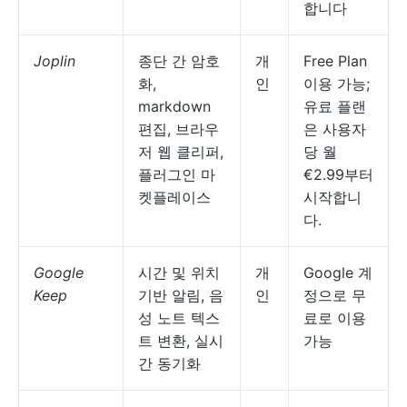
합니다
Joplin
종단 간 암호
개
Free Plan
화,
인
이용 가능;
markdown
유료 플랜
편집, 브라우
은 사용자
저 웹 클리퍼,
당 월
플러그인 마
€2.99부터
켓플레이스
시작합니
다.
Google
시간 및 위치
개
Google 계
Keep
기반 알림, 음
인
정으로 무
성 노트 텍스
료로 이용
트 변환, 실시
가능
간 동기화