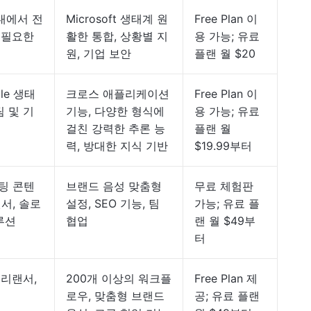
계 내에서 전
Microsoft 생태계 원
Free Plan 이
 필요한
활한 통합, 상황별 지
용 가능; 유료
원, 기업 보안
플랜 월 $20
le 생태
크로스 애플리케이션
Free Plan 이
 및 기
기능, 다양한 형식에
용 가능; 유료
걸친 강력한 추론 능
플랜 월
력, 방대한 지식 기반
$19.99부터
팅 콘텐
브랜드 음성 맞춤형
무료 체험판
서, 솔로
설정, SEO 기능, 팀
가능; 유료 플
루션
협업
랜 월 $49부
터
프리랜서,
200개 이상의 워크플
Free Plan 제
로우, 맞춤형 브랜드
공; 유료 플랜