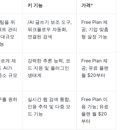
키 기능
가격
*
 팀을 위
/AI 글쓰기 보조 도구,
Free Plan 제
젝트 관리
워크플로우 자동화,
공; 기업 맞춤
 대규모
연결된 검색
형 설정 가능
가능
빠르게 제
강력한 추론 능력, 코
Free Plan 제
 AI가
드 지원 및 플러그인
공; 유료 플랜
중소 규모
생태계
월 $20부터
구를 원하
실시간 웹 검색 통합,
Free Plan 이
인용 추적 및 다중 모
용 가능; 유료
드 기능
플랜 월 $20
부터