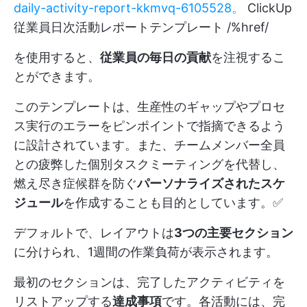
daily-activity-report-kkmvq-6105528。
ClickUp
従業員日次活動レポートテンプレート /%href/
を使用すると、
従業員の毎日の貢献
を注視するこ
とができます。
このテンプレートは、生産性のギャップやプロセ
ス実行のエラーをピンポイントで指摘できるよう
に設計されています。また、チームメンバー全員
との疲弊した個別タスクミーティングを代替し、
燃え尽き症候群を防ぐ
パーソナライズされたスケ
ジュール
を作成することも目的としています。✅
デフォルトで、レイアウトは
3つの主要セクション
に分けられ、1週間の作業負荷が表示されます。
最初のセクションは、完了したアクティビティを
リストアップする
達成事項
です。各活動には、完