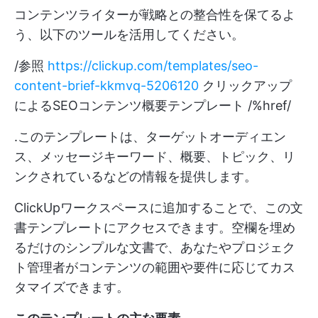
コンテンツライターが戦略との整合性を保てるよ
う、以下のツールを活用してください。
/参照
https://clickup.com/templates/seo-
content-brief-kkmvq-5206120
クリックアップ
によるSEOコンテンツ概要テンプレート /%href/
.このテンプレートは、ターゲットオーディエン
ス、メッセージキーワード、概要、トピック、リ
ンクされているなどの情報を提供します。
ClickUpワークスペースに追加することで、この文
書テンプレートにアクセスできます。空欄を埋め
るだけのシンプルな文書で、あなたやプロジェク
ト管理者がコンテンツの範囲や要件に応じてカス
タマイズできます。