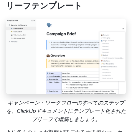
リーフテンプレート
キャンペーン・ワークフローのすべてのステップ
を、ClickUpドキュメントにテンプレート化された
ブリーフで構築しましょう。