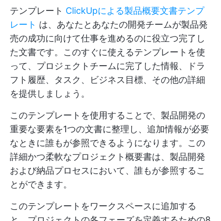
テンプレート
ClickUpによる製品概要文書テンプ
レート
は、あなたとあなたの開発チームが製品発
売の成功に向けて仕事を進めるのに役立つ完了し
た文書です。このすぐに使えるテンプレートを使
って、プロジェクトチームに完了した情報、ドラ
フト履歴、タスク、ビジネス目標、その他の詳細
を提供しましょう。
このテンプレートを使用することで、製品開発の
重要な要素を1つの文書に整理し、追加情報が必要
なときに誰もが参照できるようになります。この
詳細かつ柔軟なプロジェクト概要書は、製品開発
および納品プロセスにおいて、誰もが参照するこ
とができます。
このテンプレートをワークスペースに追加する
と、プロジェクトの各フェーズを定義するための8