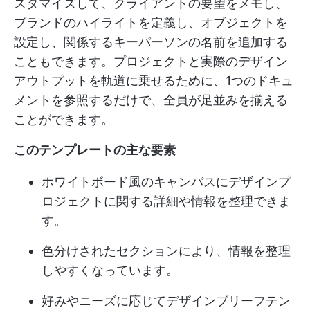
スタマイズして、クライアントの要望をメモし、
ブランドのハイライトを定義し、オブジェクトを
設定し、関係するキーパーソンの名前を追加する
こともできます。プロジェクトと実際のデザイン
アウトプットを軌道に乗せるために、1つのドキュ
メントを参照するだけで、全員が足並みを揃える
ことができます。
このテンプレートの主な要素
ホワイトボード風のキャンバスにデザインプ
ロジェクトに関する詳細や情報を整理できま
す。
色分けされたセクションにより、情報を整理
しやすくなっています。
好みやニーズに応じてデザインブリーフテン