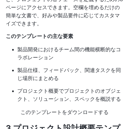
ページにアクセスできます。空欄を埋めるだけの
簡単な文書で、好みや製品要件に応じてカスタマ
イズできます。
このテンプレートの主な要素
製品開発におけるチーム間の機能横断的なコ
ラボレーション
製品仕様、フィードバック、関連タスクを同
じ場所にまとめる
プロジェクト概要でプロジェクトのオブジェ
クト、ソリューション、スペックを概説する
このテンプレートをダウンロードする
3.プロジェクト設計概要テンプ