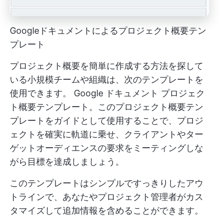
Googleドキュメントによるプロジェクト概要テン
プレート
プロジェクト概要を簡単に作成する方法を探して
いる小規模チームや組織は、次のテンプレートを
使用できます。
Google ドキュメント
プロジェク
ト概要テンプレート。このプロジェクト概要テン
プレートをガイドとして使用することで、プロジ
ェクトを確実に軌道に乗せ、クライアントやター
ゲットオーディエンスの要求をミーティングしな
がら目標を達成しましょう。
このテンプレートはシンプルですっきりしたアウ
トラインで、あなたやプロジェクト管理者がカス
タマイズして追加情報を含めることができます。