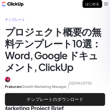
ClickUp ブログ
はじめる
Ope
テンプレート
プロジェクト概要の無
料テンプレート10選：
Word, Google ドキュ
メント, ClickUp
2025年2月11日
Praburam
Growth Marketing Manager
テンプレートのダウンロード