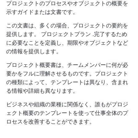
プロジェクトのプロセスやオブジェクトの概要を
示すガイドまたは文書です。
この文書は、多くの場合、プロジェクトの要約を
提供します。
プロジェクトプラン
.完了するため
に必要なことを定義し、期限やオブジェクトなど
の情報を提供します。
プロジェクト概要書は、チームメンバーに何が必
要かをフルに理解させるものです。プロジェクト
の種類によって、テンプレートは異なり、含まれ
る情報や詳細も異なります。
ビジネスや組織の業種に関係なく、誰もがプロジ
ェクト概要のテンプレートを使って仕事全体のプ
ロセスを改善することができます。