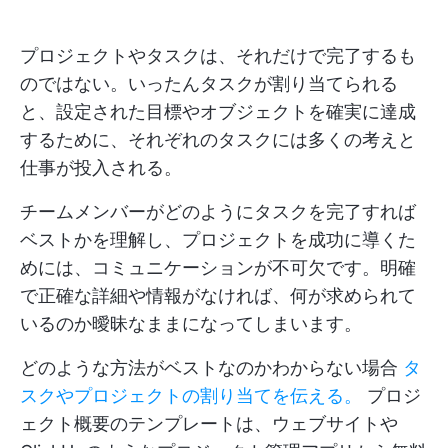
プロジェクトやタスクは、それだけで完了するも
のではない。いったんタスクが割り当てられる
と、設定された目標やオブジェクトを確実に達成
するために、それぞれのタスクには多くの考えと
仕事が投入される。
チームメンバーがどのようにタスクを完了すれば
ベストかを理解し、プロジェクトを成功に導くた
めには、コミュニケーションが不可欠です。明確
で正確な詳細や情報がなければ、何が求められて
いるのか曖昧なままになってしまいます。
どのような方法がベストなのかわからない場合
タ
スクやプロジェクトの割り当てを伝える。
プロジ
ェクト概要のテンプレートは、ウェブサイトや