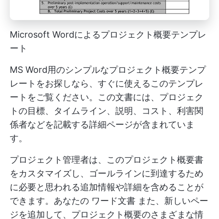
Microsoft Wordによるプロジェクト概要テンプレ
ート
MS Word用のシンプルなプロジェクト概要テンプ
レートをお探しなら、すぐに使えるこのテンプレ
ートをご覧ください。この文書には、プロジェク
トの目標、タイムライン、説明、コスト、利害関
係者などを記載する詳細ページが含まれていま
す。
プロジェクト管理者は、このプロジェクト概要書
をカスタマイズし、ゴールラインに到達するため
に必要と思われる追加情報や詳細を含めることが
できます。あなたの
ワード文書
また、新しいペー
ジを追加して、プロジェクト概要のさまざまな情