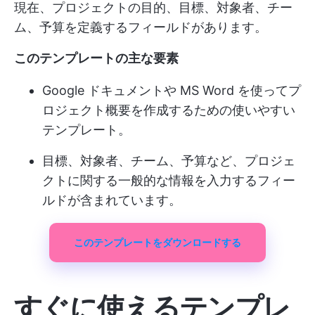
現在、プロジェクトの目的、目標、対象者、チー
ム、予算を定義するフィールドがあります。
このテンプレートの主な要素
Google ドキュメントや MS Word を使ってプ
ロジェクト概要を作成するための使いやすい
テンプレート。
目標、対象者、チーム、予算など、プロジェ
クトに関する一般的な情報を入力するフィー
ルドが含まれています。
このテンプレートをダウンロードする
すぐに使えるテンプレ