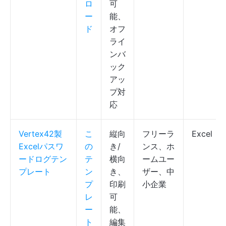
ロ
可
ー
能、
ド
オフ
ライ
ンバ
ック
アッ
プ対
応
Vertex42製
こ
縦向
フリーラ
Excel
Excelパスワ
の
き/
ンス、ホ
ードログテン
テ
横向
ームユー
プレート
ン
き、
ザー、中
プ
印刷
小企業
レ
可
ー
能、
ト
編集