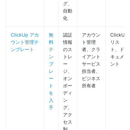
グ、
自動
化
ClickUp アカ
無
認証
アカウン
ClickUp
ウント管理テ
料
情報
ト管理
リス
ンプレート
テ
のス
者、クラ
ト、ド
ン
トレ
イアント
キュメ
プ
ー
サービス
ント
レ
ジ、
担当者、
ー
オン
ビジネス
ト
ボー
所有者
を
ディ
入
ン
手
グ、
アク
セス
制