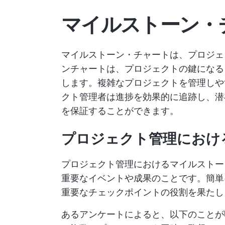
マイルストーン・
マイルストーン・チャートは、プロジェ
ンチャートは、プロジェクトの鍵になる
します。複雑なプロジェクトを管理しや
クト管理者は進捗を効果的に追跡し、潜
を保証することができます。
プロジェクト管理におけ
プロジェクト管理におけるマイルストー
重要なイベントや成果のことです。簡単
重要なチェックポイントの役割を果たし
あるアンケートによると、以下のこと