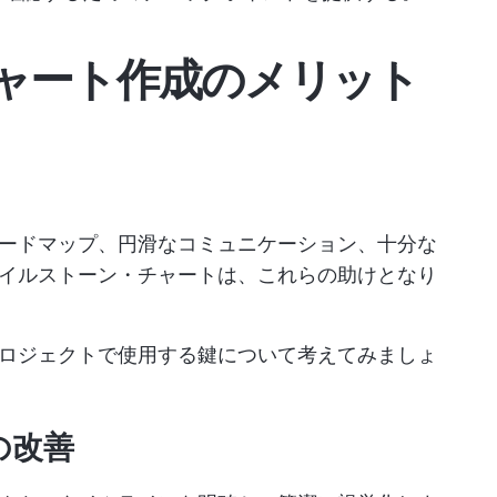
ャート作成のメリット
ードマップ、円滑なコミュニケーション、十分な
イルストーン・チャートは、これらの助けとなり
ロジェクトで使用する鍵について考えてみましょ
の改善