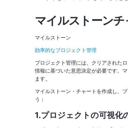
マイルストーンチ
マイルストーン
効率的なプロジェクト管理
プロジェクト管理には、クリアされたロ
情報に基づいた意思決定が必要です。マ
ます。
マイルストーン・チャートを作成し、プ
う：
1.プロジェクトの可視化