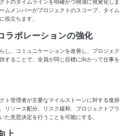
クトのタイムラインを明確かつ簡潔に視覚化しま
ームメンバーがプロジェクトのスコープ、タイム
に役立ちます。
とコラボレーションの強化
らし、コミュニケーションを改善し、プロジェク
供することで、全員が同じ目標に向かって仕事を
クト管理者が主要なマイルストーンに対する進捗
、リソース配分、リスク緩和、プロジェクトプラ
いた意思決定を行うことを可能にする。
向上