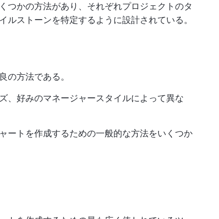
くつかの方法があり、それぞれプロジェクトのタ
イルストーンを特定するように設計されている。
良の方法である。
イズ、好みのマネージャースタイルによって異な
ャートを作成するための一般的な方法をいくつか