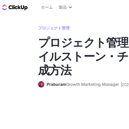
ClickUp ブログ
ホーム
製品
プロジェクト管理
プロジェクト管理
イルストーン・チ
成方法
Praburam
Growth Marketing Manager
20