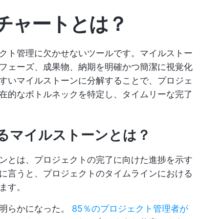
チャートとは？
クト管理に欠かせないツールです。マイルストー
フェーズ、成果物、納期を明確かつ簡潔に視覚化
すいマイルストーンに分解することで、プロジェ
在的なボトルネックを特定し、タイムリーな完了
るマイルストーンとは？
ンとは、プロジェクトの完了に向けた進捗を示す
に言うと、プロジェクトのタイムラインにおける
ます。
が明らかになった。
85％のプロジェクト管理者が