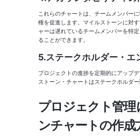
これらのチャートは、チームメンバーに
権を促進します。マイルストーンに対す
ャーは遅れているチームメンバーを特定
ることができます。
5.ステークホルダー・
プロジェクトの進捗を定期的にアップデ
ストーン・チャートはステークホルダー
プロジェクト管理
ンチャートの作成