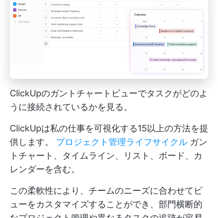
ClickUpのガントチャートビューでタスクがどのよ
うに接続されているかを見る。
ClickUpは私の仕事を可視化する15以上の方法を提
供します。
プロジェクト管理ライフサイクル
ガン
トチャート、タイムライン、リスト、ボード、カ
レンダーを含む。
この柔軟性により、チームのニーズに合わせてビ
ューをカスタマイズすることができ、部門横断的
なプロジェクト管理や異なるタスクの追跡が容易