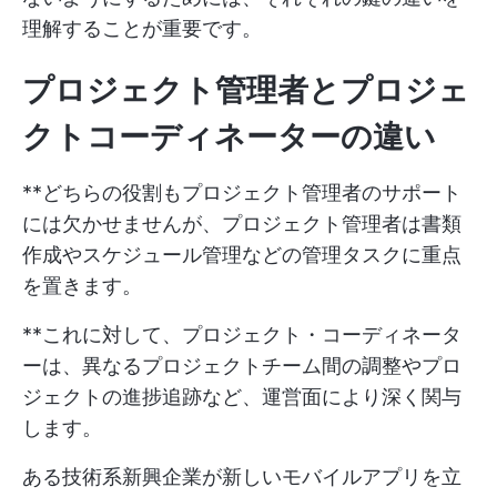
理解することが重要です。
プロジェクト管理者とプロジェ
クトコーディネーターの違い
**どちらの役割もプロジェクト管理者のサポート
には欠かせませんが、プロジェクト管理者は書類
作成やスケジュール管理などの管理タスクに重点
を置きます。
**これに対して、プロジェクト・コーディネータ
ーは、異なるプロジェクトチーム間の調整やプロ
ジェクトの進捗追跡など、運営面により深く関与
します。
ある技術系新興企業が新しいモバイルアプリを立