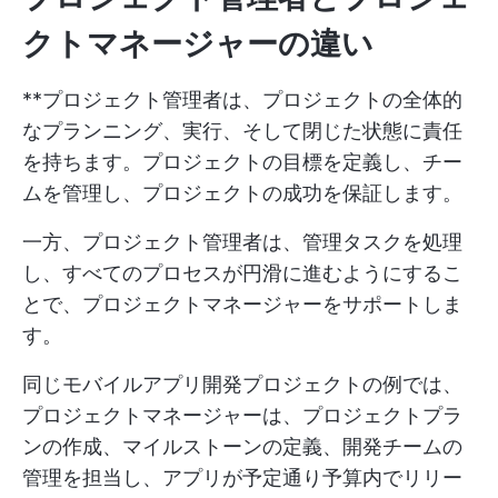
クトマネージャーの違い
**プロジェクト管理者は、プロジェクトの全体的
なプランニング、実行、そして閉じた状態に責任
を持ちます。プロジェクトの目標を定義し、チー
ムを管理し、プロジェクトの成功を保証します。
一方、プロジェクト管理者は、管理タスクを処理
し、すべてのプロセスが円滑に進むようにするこ
とで、プロジェクトマネージャーをサポートしま
す。
同じモバイルアプリ開発プロジェクトの例では、
プロジェクトマネージャーは、プロジェクトプラ
ンの作成、マイルストーンの定義、開発チームの
管理を担当し、アプリが予定通り予算内でリリー