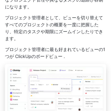
になります。
プロジェクト管理者として、ビューを切り替えて
すべてのプロジェクトの概要を一度に把握した
り、特定のタスクや期限にズームインしたりでき
ます。
プロジェクト管理者に最も好まれているビューの1
つが
ClickUpのボードビュー
.