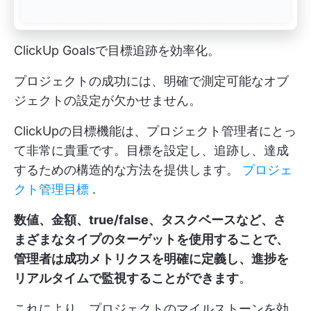
ClickUp Goalsで目標追跡を効率化。
プロジェクトの成功には、明確で測定可能なオブ
ジェクトの設定が欠かせません。
ClickUpの目標機能は、プロジェクト管理者にとっ
て非常に貴重です。目標を設定し、追跡し、達成
するための構造的な方法を提供します。
プロジェ
クト管理目標
.
数値、金額、true/false、タスクベースなど、さ
まざまなタイプのターゲットを使用することで、
管理者は成功メトリクスを明確に定義し、進捗を
リアルタイムで監視することができます
。
これにより、プロジェクトのマイルストーンを効