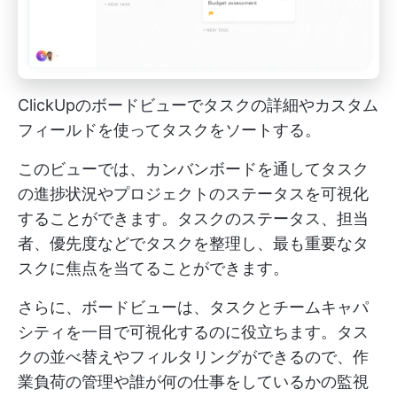
ClickUpのボードビューでタスクの詳細やカスタム
フィールドを使ってタスクをソートする。
このビューでは、カンバンボードを通してタスク
の進捗状況やプロジェクトのステータスを可視化
することができます。タスクのステータス、担当
者、優先度などでタスクを整理し、最も重要なタ
スクに焦点を当てることができます。
さらに、ボードビューは、タスクとチームキャパ
シティを一目で可視化するのに役立ちます。タス
クの並べ替えやフィルタリングができるので、作
業負荷の管理や誰が何の仕事をしているかの監視