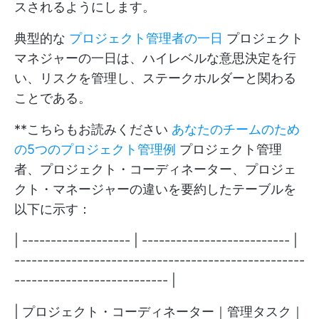
スされるようにします。
典型的な
プロジェクト管理者の一日
プロジェクト
マネジャーの一日は、ハイレベルな意思決定を行
い、リスクを管理し、ステークホルダーと関わる
ことである。
**こちらもお読みください
あなたのチームのため
の5つのプロジェクト管理例
プロジェクト管理
者、プロジェクト・コーディネーター、プロジェ
クト・マネージャーの違いを要約したテーブルを
以下に示す：
| ------------------- | -------------------------- |
---------------------------------------------------
--------------------------- |
| プロジェクト・コーディネーター｜管理タスク｜