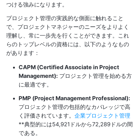
つける強みになります。
プロジェクト管理の実践的な側面に触れること
で、プロジェクトマネジャーのニーズをよりよく
理解し、常に一歩先を行くことができます。これ
らのトップレベルの資格には、以下のようなもの
があります：
CAPM (Certified Associate in Project
Management):
プロジェクト管理を始める方
に最適です。
PMP (Project Management Professional):
プロジェクト管理の包括的なカバレッジで高
く評価されています。
企業プロジェクト管理
**典型的には54,921ドルから72,289ドルの間
である。