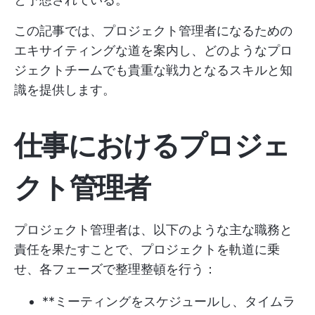
この記事では、プロジェクト管理者になるための
エキサイティングな道を案内し、どのようなプロ
ジェクトチームでも貴重な戦力となるスキルと知
識を提供します。
仕事におけるプロジェ
クト管理者
プロジェクト管理者は、以下のような主な職務と
責任を果たすことで、プロジェクトを軌道に乗
せ、各フェーズで整理整頓を行う：
**ミーティングをスケジュールし、タイムラ