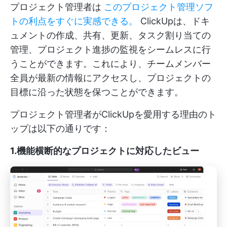
プロジェクト管理者は
このプロジェクト管理ソフ
トの利点をすぐに実感できる。
ClickUpは、ドキ
ュメントの作成、共有、更新、タスク割り当ての
管理、プロジェクト進捗の監視をシームレスに行
うことができます。これにより、チームメンバー
全員が最新の情報にアクセスし、プロジェクトの
目標に沿った状態を保つことができます。
プロジェクト管理者がClickUpを愛用する理由のト
ップは以下の通りです：
1.機能横断的なプロジェクトに対応したビュー