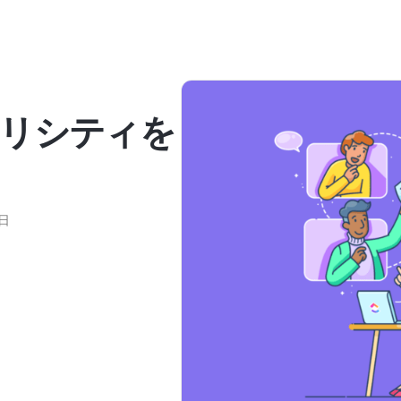
リシティを
1日