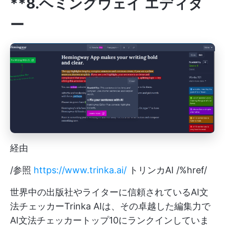
**8.ヘミングウェイ エディタ
ー
経由
/参照
https://www.trinka.ai/
トリンカAI /%href/
世界中の出版社やライターに信頼されているAI文
法チェッカーTrinka AIは、その卓越した編集力で
AI文法チェッカートップ10にランクインしていま