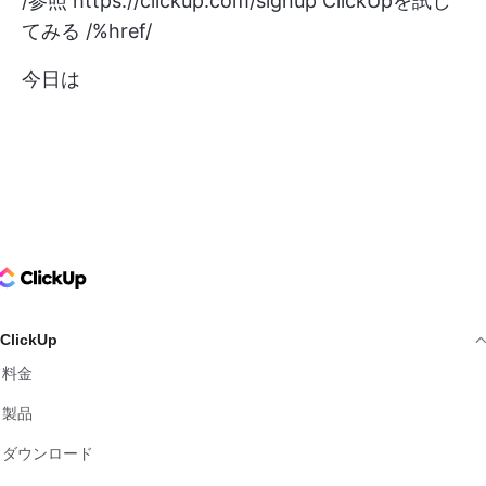
/参照
https://clickup.com/signup
ClickUpを試し
てみる /%href/
今日は
ClickUp Logo
ClickUp
料金
製品
ダウンロード