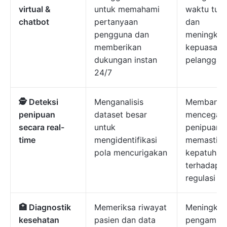
virtual &
untuk memahami
waktu tun
chatbot
pertanyaan
dan
pengguna dan
meningkat
memberikan
kepuasan
dukungan instan
pelanggan
24/7
🕵️ Deteksi
Menganalisis
Membantu
penipuan
dataset besar
mencegah
secara real-
untuk
penipuan 
time
mengidentifikasi
memastika
pola mencurigakan
kepatuhan
terhadap
regulasi
🏥 Diagnostik
Memeriksa riwayat
Meningkat
kesehatan
pasien dan data
pengambil