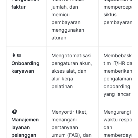
faktur
jumlah, dan
mempercepat
memicu
siklus
pembayaran
pembayaran
menggunakan
aturan
👩‍💻
Mengotomatisasi
Membebaskan
Onboarding
pengaturan akun,
tim IT/HR dan
karyawan
akses alat, dan
memberikan
alur kerja
pengalaman
pelatihan
onboarding
yang lancar
🎧
Menyortir tiket,
Mengurangi
Manajemen
menangani
waktu respons
layanan
pertanyaan
dan
pelanggan
umum (FAQ), dan
memberdayak