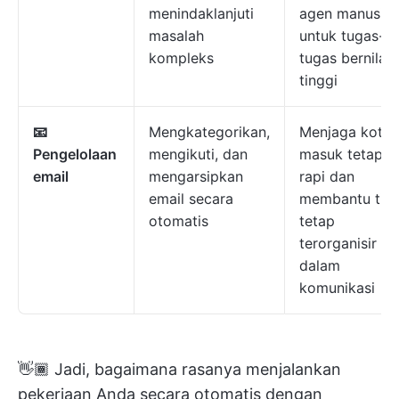
menindaklanjuti
agen manusia
masalah
untuk tugas-
kompleks
tugas bernilai
tinggi
📧
Mengkategorikan,
Menjaga kotak
Pengelolaan
mengikuti, dan
masuk tetap
email
mengarsipkan
rapi dan
email secara
membantu tim
otomatis
tetap
terorganisir
dalam
komunikasi
👋🏾 Jadi, bagaimana rasanya menjalankan
pekerjaan Anda secara otomatis dengan