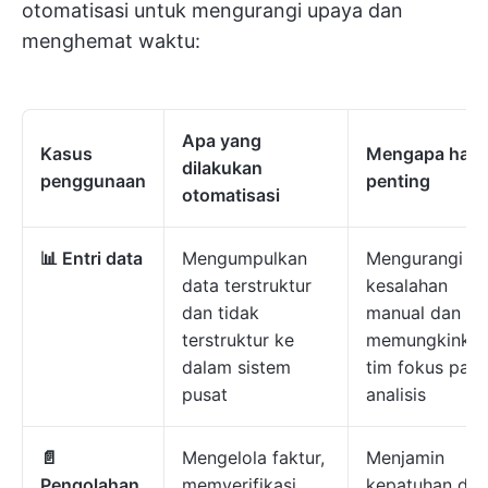
otomatisasi untuk mengurangi upaya dan
menghemat waktu:
Apa yang
Kasus
Mengapa hal i
dilakukan
penggunaan
penting
otomatisasi
📊 Entri data
Mengumpulkan
Mengurangi
data terstruktur
kesalahan
dan tidak
manual dan
terstruktur ke
memungkinka
dalam sistem
tim fokus pad
pusat
analisis
📄
Mengelola faktur,
Menjamin
Pengolahan
memverifikasi
kepatuhan dan