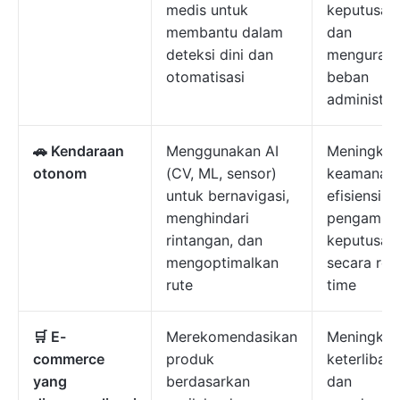
medis untuk
keputusan
membantu dalam
dan
deteksi dini dan
mengurang
otomatisasi
beban
administrat
🚗 Kendaraan
Menggunakan AI
Meningkat
otonom
(CV, ML, sensor)
keamanan,
untuk bernavigasi,
efisiensi, 
menghindari
pengambil
rintangan, dan
keputusan
mengoptimalkan
secara rea
rute
time
🛒 E-
Merekomendasikan
Meningkat
commerce
produk
keterlibat
yang
berdasarkan
dan