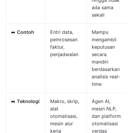
ada sama
sekali
➡️
Contoh
Entri data,
Mampu
pemrosesan
mengambil
faktur,
keputusan
penjadwalan
secara
mandiri
berdasarkan
analisis real-
time
➡️
Teknologi
Makro, skrip,
Agen AI,
alat
mesin NLP,
otomatisasi,
dan platform
mesin alur
otomatisasi
kerja
cerdas