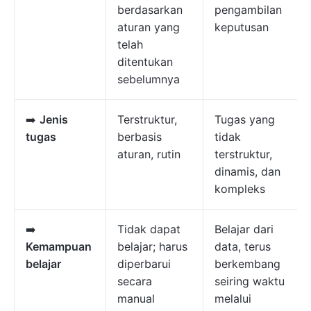
berdasarkan
pengambilan
aturan yang
keputusan
telah
ditentukan
sebelumnya
➡️
Jenis
Terstruktur,
Tugas yang
tugas
berbasis
tidak
aturan, rutin
terstruktur,
dinamis, dan
kompleks
➡️
Tidak dapat
Belajar dari
Kemampuan
belajar; harus
data, terus
belajar
diperbarui
berkembang
secara
seiring waktu
manual
melalui