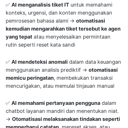
✅
AI menganalisis tiket IT
untuk memahami
konteks, urgensi, dan konten menggunakan
pemrosesan bahasa alami →
otomatisasi
kemudian mengarahkan tiket tersebut ke agen
yang tepat
atau menyelesaikan permintaan
rutin seperti reset kata sandi
✅
AI mendeteksi anomali
dalam data keuangan
menggunakan analisis prediktif →
otomatisasi
memicu peringatan
, membekukan transaksi
mencurigakan, atau memulai tinjauan manual
✅
AI memahami pertanyaan pengguna
dalam
chatbot layanan mandiri dan menentukan niat.
→
Otomatisasi melaksanakan tindakan seperti
memperbarui catatan
, mereset akses, atau