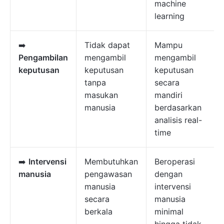
machine
learning
➡️
Tidak dapat
Mampu
Pengambilan
mengambil
mengambil
keputusan
keputusan
keputusan
tanpa
secara
masukan
mandiri
manusia
berdasarkan
analisis real-
time
➡️
Intervensi
Membutuhkan
Beroperasi
manusia
pengawasan
dengan
manusia
intervensi
secara
manusia
berkala
minimal
hingga tidak