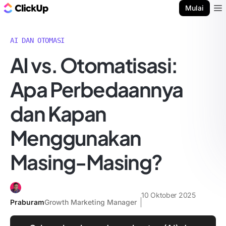
Blog ClickUp
Mulai
Ope
AI DAN OTOMASI
AI vs. Otomatisasi:
Apa Perbedaannya
dan Kapan
Menggunakan
Masing-Masing?
10 Oktober 2025
Praburam
Growth Marketing Manager