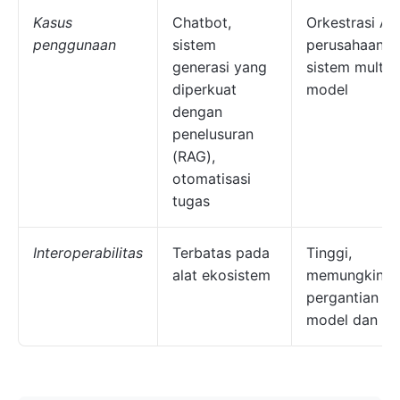
Kasus
Chatbot,
Orkestrasi AI
penggunaan
sistem
perusahaan,
generasi yang
sistem multi-
diperkuat
model
dengan
penelusuran
(RAG),
otomatisasi
tugas
Interoperabilitas
Terbatas pada
Tinggi,
alat ekosistem
memungkinka
pergantian
model dan ala