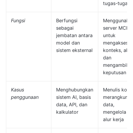
tugas-tugas
Fungsi
Berfungsi
Menggunaka
sebagai
server MCP
jembatan antara
untuk
model dan
mengakses
sistem eksternal
konteks, alat,
dan
mengambil
keputusan
Kasus
Menghubungkan
Menulis kode
penggunaan
sistem AI, basis
merangkum
data, API, dan
data,
kalkulator
mengelola
alur kerja