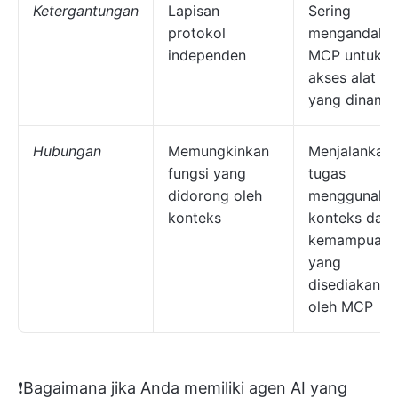
Ketergantungan
Lapisan
Sering
protokol
mengandalka
independen
MCP untuk
akses alat
yang dinamis
Hubungan
Memungkinkan
Menjalankan
fungsi yang
tugas
didorong oleh
menggunaka
konteks
konteks dan
kemampuan
yang
disediakan
oleh MCP
❗️Bagaimana jika Anda memiliki agen AI yang