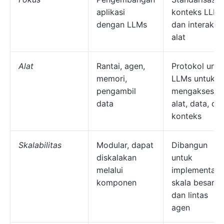
aplikasi
konteks LLM
dengan LLMs
dan interaksi
alat
Alat
Rantai, agen,
Protokol untu
memori,
LLMs untuk
pengambil
mengakses
data
alat, data, da
konteks
Skalabilitas
Modular, dapat
Dibangun
diskalakan
untuk
melalui
implementasi
komponen
skala besar
dan lintas
agen