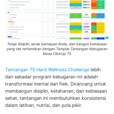
Tetap disiplin, lacak kemajuan Anda, dan bangun kebiasaan
yang tak terhentikan dengan Templat Tantangan Kebugaran
Keras ClickUp 75
Tantangan 75 Hard Wellness Challenge
lebih
dari sekadar program kebugaran-ini adalah
transformasi mental dan fisik. Dirancang untuk
membangun disiplin, ketahanan, dan kebiasaan
sehat, tantangan ini membutuhkan konsistensi
dalam latihan, nutrisi, dan pola pikir.