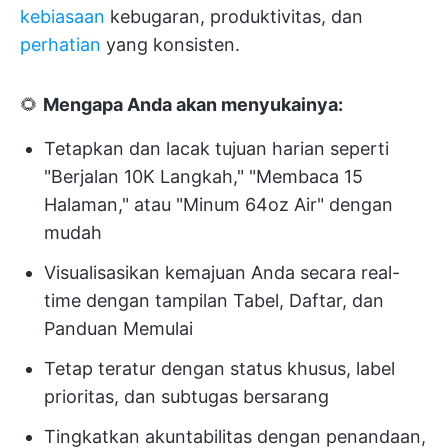
kebiasaan
kebugaran, produktivitas, dan
perhatian
yang konsisten.
🌻
Mengapa Anda akan menyukainya:
Tetapkan dan lacak tujuan harian seperti
"Berjalan 10K Langkah," "Membaca 15
Halaman," atau "Minum 64oz Air" dengan
mudah
Visualisasikan kemajuan Anda secara real-
time dengan tampilan Tabel, Daftar, dan
Panduan Memulai
Tetap teratur dengan status khusus, label
prioritas, dan subtugas bersarang
Tingkatkan akuntabilitas dengan penandaan,