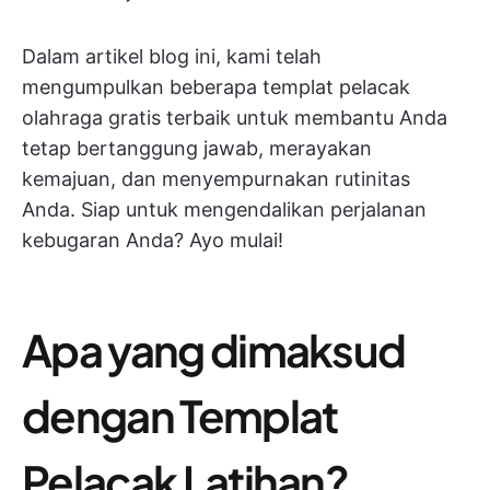
Dalam artikel blog ini, kami telah
mengumpulkan beberapa templat pelacak
olahraga gratis terbaik untuk membantu Anda
tetap bertanggung jawab, merayakan
kemajuan, dan menyempurnakan rutinitas
Anda. Siap untuk mengendalikan perjalanan
kebugaran Anda? Ayo mulai!
Apa yang dimaksud
dengan Templat
Pelacak Latihan?