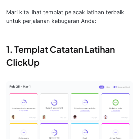
Mari kita lihat templat pelacak latihan terbaik
untuk perjalanan kebugaran Anda:
1. Templat Catatan Latihan
ClickUp