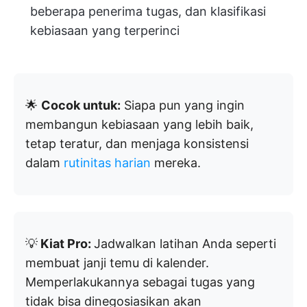
beberapa penerima tugas, dan klasifikasi
kebiasaan yang terperinci
🌟
Cocok untuk:
Siapa pun yang ingin
membangun kebiasaan yang lebih baik,
tetap teratur, dan menjaga konsistensi
dalam
rutinitas harian
mereka.
💡
Kiat Pro:
Jadwalkan latihan Anda seperti
membuat janji temu di kalender.
Memperlakukannya sebagai tugas yang
tidak bisa dinegosiasikan akan