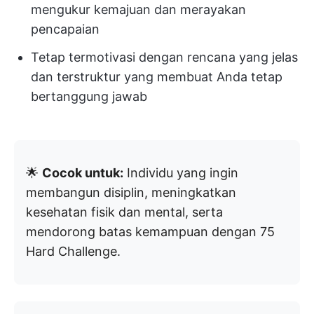
mengukur kemajuan dan merayakan
pencapaian
Tetap termotivasi dengan rencana yang jelas
dan terstruktur yang membuat Anda tetap
bertanggung jawab
🌟
Cocok untuk:
Individu yang ingin
membangun disiplin, meningkatkan
kesehatan fisik dan mental, serta
mendorong batas kemampuan dengan 75
Hard Challenge.