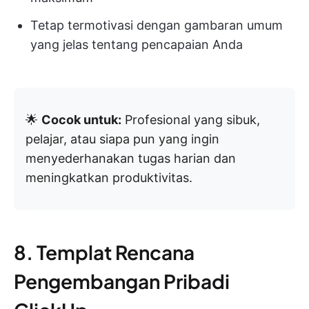
Tetap termotivasi dengan gambaran umum
yang jelas tentang pencapaian Anda
🌟
Cocok untuk:
Profesional yang sibuk,
pelajar, atau siapa pun yang ingin
menyederhanakan tugas harian dan
meningkatkan produktivitas.
8. Templat Rencana
Pengembangan Pribadi