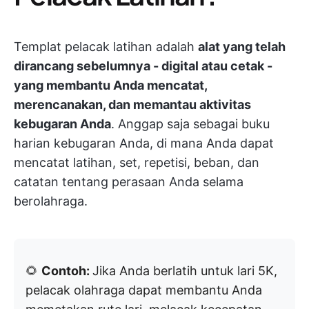
Templat pelacak latihan adalah
alat yang telah
dirancang sebelumnya - digital atau cetak -
yang membantu Anda mencatat,
merencanakan, dan memantau aktivitas
kebugaran Anda
. Anggap saja sebagai buku
harian kebugaran Anda, di mana Anda dapat
mencatat latihan, set, repetisi, beban, dan
catatan tentang perasaan Anda selama
berolahraga.
🌻
Contoh:
Jika Anda berlatih untuk lari 5K,
pelacak olahraga dapat membantu Anda