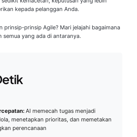
h sedikit kemacetan, keputusan yang lebih
berikan kepada pelanggan Anda.
rinsip-prinsip Agile? Mari jelajahi bagaimana
n semua yang ada di antaranya.
etik
rcepatan:
AI memecah tugas menjadi
lola, menetapkan prioritas, dan memetakan
gkan perencanaan