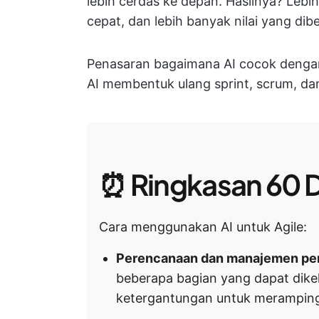
lebih cerdas ke depan. Hasilnya? Lebi
cepat, dan lebih banyak nilai yang di
Penasaran bagaimana AI cocok dengan p
AI membentuk ulang sprint, scrum, da
⏰ Ringkasan 60 D
Cara menggunakan AI untuk Agile:
Perencanaan dan manajemen pe
beberapa bagian yang dapat dike
ketergantungan untuk merampin