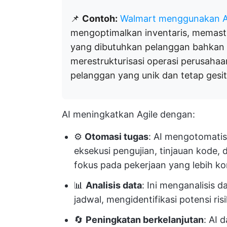
📌
Contoh:
Walmart menggunakan A
mengoptimalkan inventaris, memasti
yang dibutuhkan pelanggan bahkan
merestrukturisasi operasi perusaha
pelanggan yang unik dan tetap gesit
AI meningkatkan Agile dengan:
⚙️
Otomasi tugas
: AI mengotomatis
eksekusi pengujian, tinjauan kode,
fokus pada pekerjaan yang lebih k
📊
Analisis data
: Ini menganalisis
jadwal, mengidentifikasi potensi ri
🔄
Peningkatan berkelanjutan
: AI 