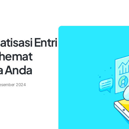
isasi Entri
ghemat
a Anda
esember 2024