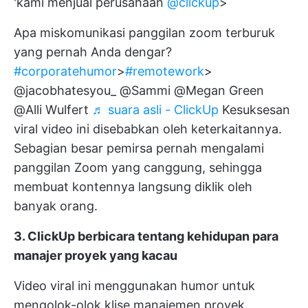
'kami menjual perusahaan
@clickup
>
Apa miskomunikasi panggilan zoom terburuk
yang pernah Anda dengar?
#corporatehumor
>
#remotework
>
@jacobhatesyou_ @Sammi @Megan Green
@Alli Wulfert
♬ suara asli - ClickUp
Kesuksesan
viral video ini disebabkan oleh keterkaitannya.
Sebagian besar pemirsa pernah mengalami
panggilan Zoom yang canggung, sehingga
membuat kontennya langsung diklik oleh
banyak orang.
3. ClickUp berbicara tentang kehidupan para
manajer proyek yang kacau
Video viral ini menggunakan humor untuk
mengolok-olok klise manajemen proyek.