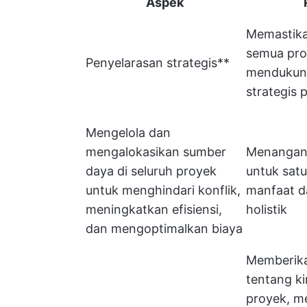
Aspek
Memastik
semua pr
Penyelarasan strategis**
mendukung
strategis 
Mengelola dan
mengalokasikan sumber
Menangan
daya di seluruh proyek
untuk sat
untuk menghindari konflik,
manfaat d
meningkatkan efisiensi,
holistik
dan mengoptimalkan biaya
Memberik
tentang k
proyek, 