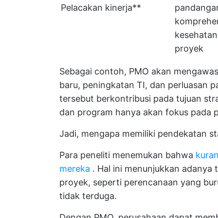
Pelacakan kinerja**
pandanga
komprehen
kesehatan 
proyek
Sebagai contoh, PMO akan mengawasi 
baru, peningkatan TI, dan perluasan
tersebut berkontribusi pada tujuan st
dan program hanya akan fokus pada 
Jadi, mengapa memiliki pendekatan st
Para peneliti menemukan bahwa
kuran
mereka
. Hal ini menunjukkan adanya
proyek, seperti perencanaan yang buru
tidak terduga.
Dengan PMO, perusahaan dapat memb