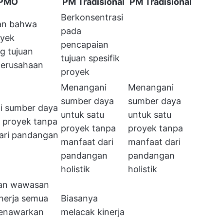
PMO
PM Tradisional
PM Tradisional
Berkonsentrasi
an bahwa
pada
oyek
pencapaian
 tujuan
tujuan spesifik
perusahaan
proyek
Menangani
Menangani
sumber daya
sumber daya
i sumber daya
untuk satu
untuk satu
u proyek tanpa
proyek tanpa
proyek tanpa
ari pandangan
manfaat dari
manfaat dari
pandangan
pandangan
holistik
holistik
an wawasan
inerja semua
Biasanya
menawarkan
melacak kinerja