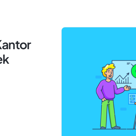
Kantor
ek