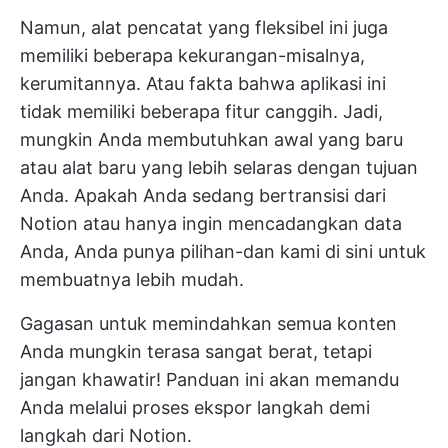
Namun, alat pencatat yang fleksibel ini juga
memiliki beberapa kekurangan-misalnya,
kerumitannya. Atau fakta bahwa aplikasi ini
tidak memiliki beberapa fitur canggih. Jadi,
mungkin Anda membutuhkan awal yang baru
atau alat baru yang lebih selaras dengan tujuan
Anda. Apakah Anda sedang bertransisi dari
Notion atau hanya ingin mencadangkan data
Anda, Anda punya pilihan-dan kami di sini untuk
membuatnya lebih mudah.
Gagasan untuk memindahkan semua konten
Anda mungkin terasa sangat berat, tetapi
jangan khawatir! Panduan ini akan memandu
Anda melalui proses ekspor langkah demi
langkah dari Notion.