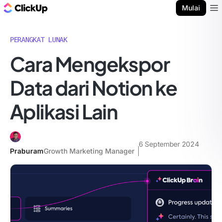
Blog ClickUp
Mulai
Ope
PERANGKAT LUNAK
Cara Mengekspor
Data dari Notion ke
Aplikasi Lain
6 September 2024
Praburam
Growth Marketing Manager