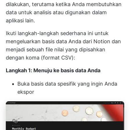
dilakukan, terutama ketika Anda membutuhkan
data untuk analisis atau digunakan dalam
aplikasi lain.
Ikuti langkah-langkah sederhana ini untuk
mengeluarkan basis data Anda dari Notion dan
menjadi sebuah file nilai yang dipisahkan
dengan koma (format CSV):
Langkah 1: Menuju ke basis data Anda
Buka basis data spesifik yang ingin Anda
ekspor