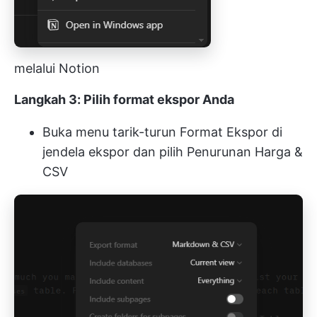
melalui Notion
Langkah 3: Pilih format ekspor Anda
Buka menu tarik-turun Format Ekspor di
jendela ekspor dan pilih Penurunan Harga &
CSV