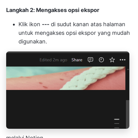
Langkah 2: Mengakses opsi ekspor
Klik ikon
---
di sudut kanan atas halaman
untuk mengakses opsi ekspor yang mudah
digunakan.
melalui Notion