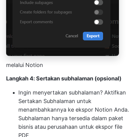
melalui Notion
Langkah 4: Sertakan subhalaman (opsional)
Ingin menyertakan subhalaman? Aktifkan
Sertakan Subhalaman untuk
menambahkannya ke ekspor Notion Anda.
Subhalaman hanya tersedia dalam paket
bisnis atau perusahaan untuk ekspor file
PDF