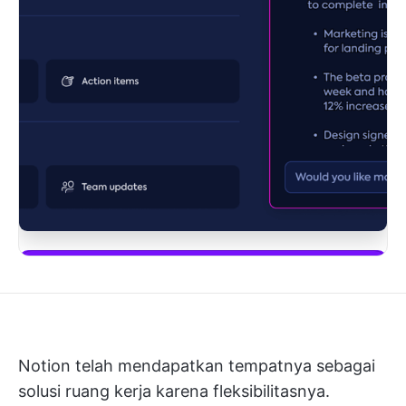
Mulai menggunakan ClickUp Brain
Notion telah mendapatkan tempatnya sebagai
solusi ruang kerja karena fleksibilitasnya.