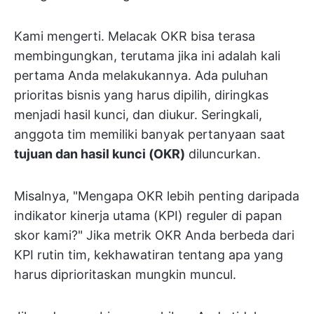
Kami mengerti. Melacak OKR bisa terasa
membingungkan, terutama jika ini adalah kali
pertama Anda melakukannya. Ada puluhan
prioritas bisnis yang harus dipilih, diringkas
menjadi hasil kunci, dan diukur. Seringkali,
anggota tim memiliki banyak pertanyaan saat
tujuan dan hasil kunci (OKR)
diluncurkan.
Misalnya, "Mengapa OKR lebih penting daripada
indikator kinerja utama (KPI) reguler di papan
skor kami?" Jika metrik OKR Anda berbeda dari
KPI rutin tim, kekhawatiran tentang apa yang
harus diprioritaskan mungkin muncul.