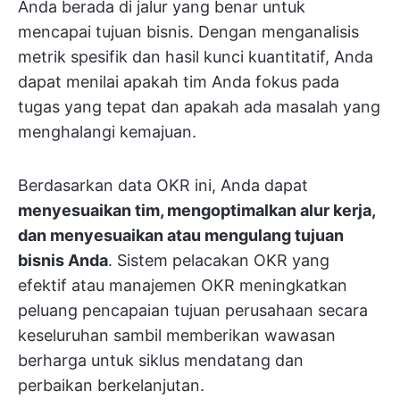
Anda berada di jalur yang benar untuk
mencapai tujuan bisnis. Dengan menganalisis
metrik spesifik dan hasil kunci kuantitatif, Anda
dapat menilai apakah tim Anda fokus pada
tugas yang tepat dan apakah ada masalah yang
menghalangi kemajuan.
Berdasarkan data OKR ini, Anda dapat
menyesuaikan tim, mengoptimalkan alur kerja,
dan menyesuaikan atau mengulang tujuan
bisnis Anda
. Sistem pelacakan OKR yang
efektif atau manajemen OKR meningkatkan
peluang pencapaian tujuan perusahaan secara
keseluruhan sambil memberikan wawasan
berharga untuk siklus mendatang dan
perbaikan berkelanjutan.