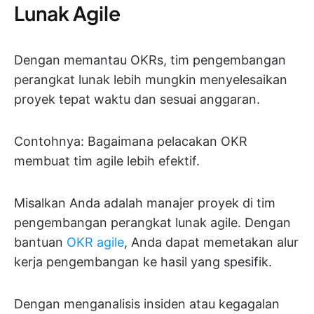
Lunak Agile
Dengan memantau OKRs, tim pengembangan
perangkat lunak lebih mungkin menyelesaikan
proyek tepat waktu dan sesuai anggaran.
Contohnya: Bagaimana pelacakan OKR
membuat tim agile lebih efektif.
Misalkan Anda adalah manajer proyek di tim
pengembangan perangkat lunak agile. Dengan
bantuan
OKR agile
, Anda dapat memetakan alur
kerja pengembangan ke hasil yang spesifik.
Dengan menganalisis insiden atau kegagalan