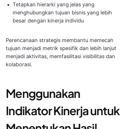
Tetapkan hierarki yang jelas yang
menghubungkan tujuan bisnis yang lebih
besar dengan kinerja individu
Perencanaan strategis membantu memecah
tujuan menjadi metrik spesifik dan lebih lanjut
menjadi aktivitas, memfasilitasi visibilitas dan
kolaborasi.
Menggunakan
Indikator Kinerja untuk
Menentukan Hasil