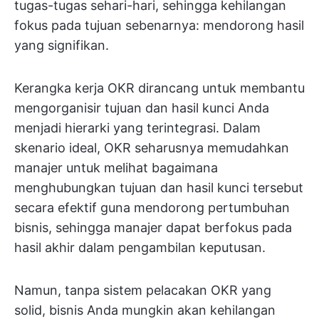
tugas-tugas sehari-hari, sehingga kehilangan
fokus pada tujuan sebenarnya: mendorong hasil
yang signifikan.
Kerangka kerja OKR dirancang untuk membantu
mengorganisir tujuan dan hasil kunci Anda
menjadi hierarki yang terintegrasi. Dalam
skenario ideal, OKR seharusnya memudahkan
manajer untuk melihat bagaimana
menghubungkan tujuan dan hasil kunci tersebut
secara efektif guna mendorong pertumbuhan
bisnis, sehingga manajer dapat berfokus pada
hasil akhir dalam pengambilan keputusan.
Namun, tanpa sistem pelacakan OKR yang
solid, bisnis Anda mungkin akan kehilangan