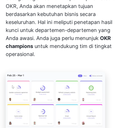
OKR, Anda akan menetapkan tujuan
berdasarkan kebutuhan bisnis secara
keseluruhan. Hal ini meliputi penetapan hasil
kunci untuk departemen-departemen yang
Anda awasi. Anda juga perlu menunjuk
OKR
champions
untuk mendukung tim di tingkat
operasional.