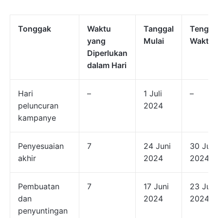
Tonggak
Waktu
Tanggal
Tengga
yang
Mulai
Waktu
Diperlukan
dalam Hari
Hari
–
1 Juli
–
peluncuran
2024
kampanye
Penyesuaian
7
24 Juni
30 Juni
akhir
2024
2024
Pembuatan
7
17 Juni
23 Juni
dan
2024
2024
penyuntingan