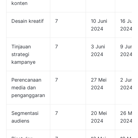
konten
Desain kreatif
7
10 Juni
16 Juni
2024
2024
Tinjauan
7
3 Juni
9 Juni
strategi
2024
2024
kampanye
Perencanaan
7
27 Mei
2 Juni
media dan
2024
2024
penganggaran
Segmentasi
7
20 Mei
26 Mei
audiens
2024
2024